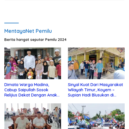
MentayaNet Pemilu
Berita hangat seputar Pemilu 2024
Dimata Warga Madina,
Sinyal Kuat Dari Masyarakat
Cabup Saipullah Sosok
Wilayah Timur, Koyem –
Relijius Dekat Dengan Anak
Supian Hadi Blusukan di
Yatim
Kotim