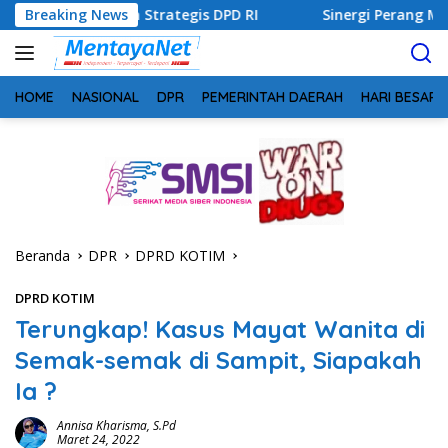
Langsung
Strategis DPD RI
Breaking News
Sinergi Perang Melawan Narkoba di K
ke
konten
HOME
NASIONAL
DPR
PEMERINTAH DAERAH
HARI BESAR
Beranda
DPR
DPRD KOTIM
DPRD KOTIM
Terungkap! Kasus Mayat Wanita di
Semak-semak di Sampit, Siapakah
Ia ?
Annisa Kharisma, S.Pd
Maret 24, 2022