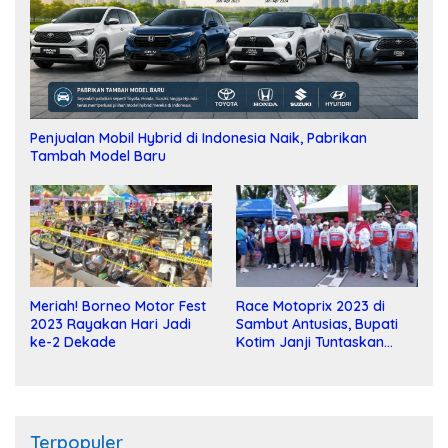
Penjualan Mobil Hybrid di Indonesia Naik, Pabrikan
Tambah Model Baru
Meriah! Borneo Motor Fest
Race Motoprix 2023 di
2023 Rayakan Hari Jadi
Sambut Antusias, Bupati
ke-2 Dekade
Kotim Janji Tuntaskan
Pembangunan Sirkuit
Terpopuler