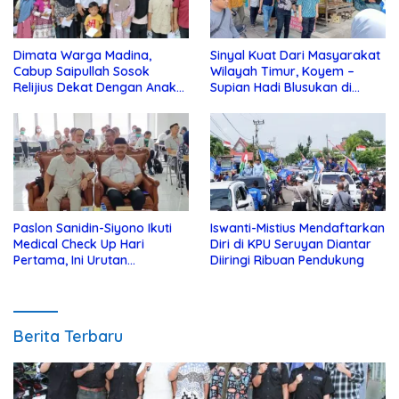
Dimata Warga Madina,
Sinyal Kuat Dari Masyarakat
Cabup Saipullah Sosok
Wilayah Timur, Koyem –
Relijius Dekat Dengan Anak
Supian Hadi Blusukan di
Yatim
Kotim
Paslon Sanidin-Siyono Ikuti
Iswanti-Mistius Mendaftarkan
Medical Check Up Hari
Diri di KPU Seruyan Diantar
Pertama, Ini Urutan
Diiringi Ribuan Pendukung
Pengecekannya
Berita Terbaru