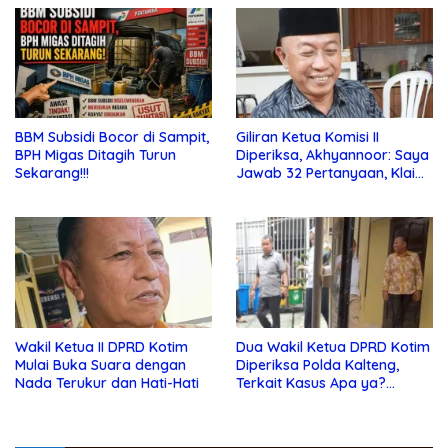
BBM Subsidi Bocor di Sampit,
Giliran Ketua Komisi II
BPH Migas Ditagih Turun
Diperiksa, Akhyannoor: Saya
Sekarang!!!
Jawab 32 Pertanyaan, Klaim
Tak Tahu Soal KSO Agrinas
Wakil Ketua II DPRD Kotim
Dua Wakil Ketua DPRD Kotim
Mulai Buka Suara dengan
Diperiksa Polda Kalteng,
Nada Terukur dan Hati-Hati
Terkait Kasus Apa ya?…