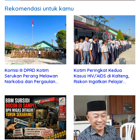
Rekomendasi untuk kamu
Komisi III DPRD Kotim
Kotim Peringkat Kedua
Serukan Perang Melawan
Kasus HIV/AIDS di Kalteng,
Narkoba dan Pergaulan
Riskon Ingatkan Pelajar
Bebas di Sekolah
Jauhi Pergaulan Bebas