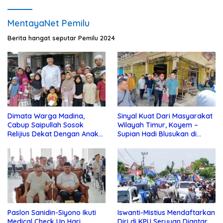
MentayaNet Pemilu
Berita hangat seputar Pemilu 2024
Dimata Warga Madina,
Sinyal Kuat Dari Masyarakat
Cabup Saipullah Sosok
Wilayah Timur, Koyem –
Relijius Dekat Dengan Anak
Supian Hadi Blusukan di
Yatim
Kotim
Paslon Sanidin-Siyono Ikuti
Iswanti-Mistius Mendaftarkan
Medical Check Up Hari
Diri di KPU Seruyan Diantar