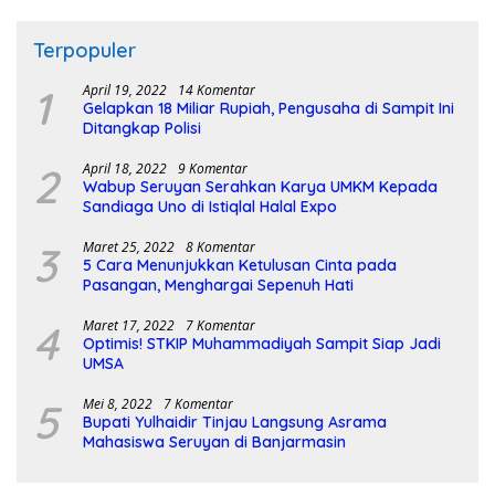
Terpopuler
1
April 19, 2022
14 Komentar
Gelapkan 18 Miliar Rupiah, Pengusaha di Sampit Ini
Ditangkap Polisi
2
April 18, 2022
9 Komentar
Wabup Seruyan Serahkan Karya UMKM Kepada
Sandiaga Uno di Istiqlal Halal Expo
3
Maret 25, 2022
8 Komentar
5 Cara Menunjukkan Ketulusan Cinta pada
Pasangan, Menghargai Sepenuh Hati
4
Maret 17, 2022
7 Komentar
Optimis! STKIP Muhammadiyah Sampit Siap Jadi
UMSA
5
Mei 8, 2022
7 Komentar
Bupati Yulhaidir Tinjau Langsung Asrama
Mahasiswa Seruyan di Banjarmasin