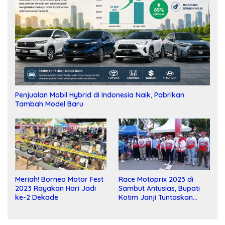
Penjualan Mobil Hybrid di Indonesia Naik, Pabrikan
Tambah Model Baru
Meriah! Borneo Motor Fest
Race Motoprix 2023 di
2023 Rayakan Hari Jadi
Sambut Antusias, Bupati
ke-2 Dekade
Kotim Janji Tuntaskan
Pembangunan Sirkuit