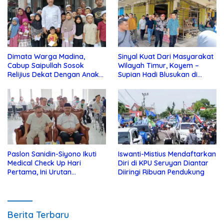
Dimata Warga Madina,
Sinyal Kuat Dari Masyarakat
Cabup Saipullah Sosok
Wilayah Timur, Koyem –
Relijius Dekat Dengan Anak
Supian Hadi Blusukan di
Yatim
Kotim
Paslon Sanidin-Siyono Ikuti
Iswanti-Mistius Mendaftarkan
Medical Check Up Hari
Diri di KPU Seruyan Diantar
Pertama, Ini Urutan
Diiringi Ribuan Pendukung
Pengecekannya
Berita Terbaru