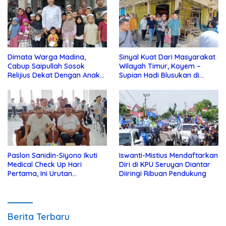
Dimata Warga Madina,
Sinyal Kuat Dari Masyarakat
Cabup Saipullah Sosok
Wilayah Timur, Koyem –
Relijius Dekat Dengan Anak
Supian Hadi Blusukan di
Yatim
Kotim
Paslon Sanidin-Siyono Ikuti
Iswanti-Mistius Mendaftarkan
Medical Check Up Hari
Diri di KPU Seruyan Diantar
Pertama, Ini Urutan
Diiringi Ribuan Pendukung
Pengecekannya
Berita Terbaru