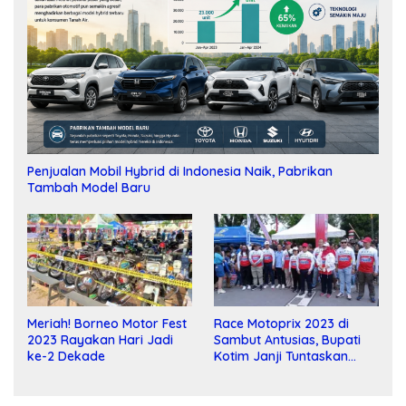
Penjualan Mobil Hybrid di Indonesia Naik, Pabrikan
Tambah Model Baru
Meriah! Borneo Motor Fest
Race Motoprix 2023 di
2023 Rayakan Hari Jadi
Sambut Antusias, Bupati
ke-2 Dekade
Kotim Janji Tuntaskan
Pembangunan Sirkuit