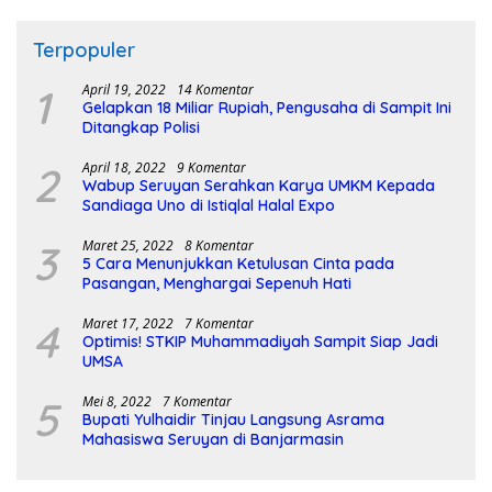
Terpopuler
1
April 19, 2022
14 Komentar
Gelapkan 18 Miliar Rupiah, Pengusaha di Sampit Ini
Ditangkap Polisi
2
April 18, 2022
9 Komentar
Wabup Seruyan Serahkan Karya UMKM Kepada
Sandiaga Uno di Istiqlal Halal Expo
3
Maret 25, 2022
8 Komentar
5 Cara Menunjukkan Ketulusan Cinta pada
Pasangan, Menghargai Sepenuh Hati
4
Maret 17, 2022
7 Komentar
Optimis! STKIP Muhammadiyah Sampit Siap Jadi
UMSA
5
Mei 8, 2022
7 Komentar
Bupati Yulhaidir Tinjau Langsung Asrama
Mahasiswa Seruyan di Banjarmasin