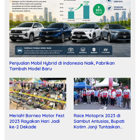
Penjualan Mobil Hybrid di Indonesia Naik, Pabrikan
Tambah Model Baru
Meriah! Borneo Motor Fest
Race Motoprix 2023 di
2023 Rayakan Hari Jadi
Sambut Antusias, Bupati
ke-2 Dekade
Kotim Janji Tuntaskan
Pembangunan Sirkuit