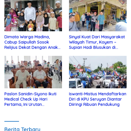
Dimata Warga Madina,
Sinyal Kuat Dari Masyarakat
Cabup Saipullah Sosok
Wilayah Timur, Koyem –
Relijius Dekat Dengan Anak
Supian Hadi Blusukan di
Yatim
Kotim
Paslon Sanidin-Siyono Ikuti
Iswanti-Mistius Mendaftarkan
Medical Check Up Hari
Diri di KPU Seruyan Diantar
Pertama, Ini Urutan
Diiringi Ribuan Pendukung
Pengecekannya
Berita Terbaru