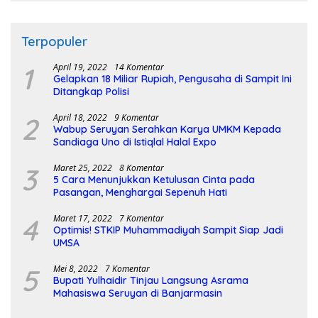
Terpopuler
1
April 19, 2022
14 Komentar
Gelapkan 18 Miliar Rupiah, Pengusaha di Sampit Ini
Ditangkap Polisi
2
April 18, 2022
9 Komentar
Wabup Seruyan Serahkan Karya UMKM Kepada
Sandiaga Uno di Istiqlal Halal Expo
3
Maret 25, 2022
8 Komentar
5 Cara Menunjukkan Ketulusan Cinta pada
Pasangan, Menghargai Sepenuh Hati
4
Maret 17, 2022
7 Komentar
Optimis! STKIP Muhammadiyah Sampit Siap Jadi
UMSA
5
Mei 8, 2022
7 Komentar
Bupati Yulhaidir Tinjau Langsung Asrama
Mahasiswa Seruyan di Banjarmasin