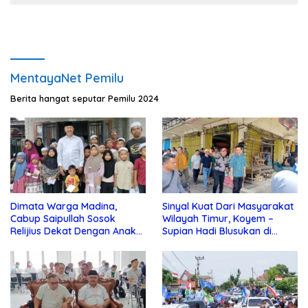
MentayaNet Pemilu
Berita hangat seputar Pemilu 2024
Dimata Warga Madina,
Sinyal Kuat Dari Masyarakat
Cabup Saipullah Sosok
Wilayah Timur, Koyem –
Relijius Dekat Dengan Anak
Supian Hadi Blusukan di
Yatim
Kotim