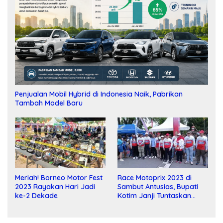
Penjualan Mobil Hybrid di Indonesia Naik, Pabrikan
Tambah Model Baru
Meriah! Borneo Motor Fest
Race Motoprix 2023 di
2023 Rayakan Hari Jadi
Sambut Antusias, Bupati
ke-2 Dekade
Kotim Janji Tuntaskan
Pembangunan Sirkuit