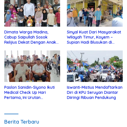
Dimata Warga Madina,
Sinyal Kuat Dari Masyarakat
Cabup Saipullah Sosok
Wilayah Timur, Koyem –
Relijius Dekat Dengan Anak
Supian Hadi Blusukan di
Yatim
Kotim
Paslon Sanidin-Siyono Ikuti
Iswanti-Mistius Mendaftarkan
Medical Check Up Hari
Diri di KPU Seruyan Diantar
Pertama, Ini Urutan
Diiringi Ribuan Pendukung
Pengecekannya
Berita Terbaru