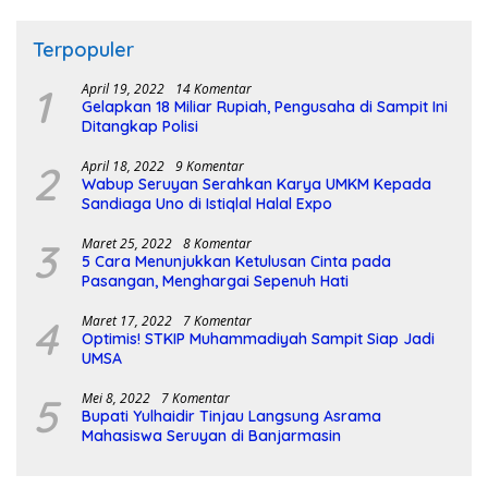
Terpopuler
1
April 19, 2022
14 Komentar
Gelapkan 18 Miliar Rupiah, Pengusaha di Sampit Ini
Ditangkap Polisi
2
April 18, 2022
9 Komentar
Wabup Seruyan Serahkan Karya UMKM Kepada
Sandiaga Uno di Istiqlal Halal Expo
3
Maret 25, 2022
8 Komentar
5 Cara Menunjukkan Ketulusan Cinta pada
Pasangan, Menghargai Sepenuh Hati
4
Maret 17, 2022
7 Komentar
Optimis! STKIP Muhammadiyah Sampit Siap Jadi
UMSA
5
Mei 8, 2022
7 Komentar
Bupati Yulhaidir Tinjau Langsung Asrama
Mahasiswa Seruyan di Banjarmasin