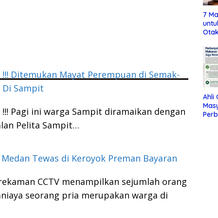
7 Ma
untu
Otak
!!! Ditemukan Mayat Perempuan di Semak-
 Di Sampit
Ahli
Mas
!!! Pagi ini warga Sampit diramaikan dengan
Per
Maka
lan Pelita Sampit…
Jag
i Medan Tewas di Keroyok Preman Bayaran
 rekaman CCTV menampilkan sejumlah orang
niaya seorang pria merupakan warga di