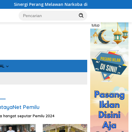
 Narkoba di Kalimantan Tengah, GDAN dan Kapolda Kalteng Si
tutup
AL
tayaNet Pemilu
ta hangat seputar Pemilu 2024