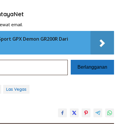
entayaNet
ewat email.
Sport GPX Demon GR200R Dari
Berlangganan
Las Vegas