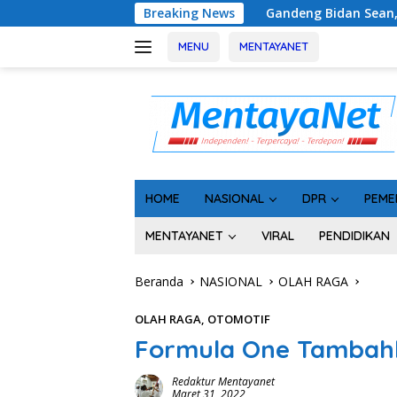
Langsung
Gandeng Bidan Sean, SMSI Kalteng Siap Edukasi Publ
Breaking News
ke
konten
MENU
MENTAYANET
HOME
NASIONAL
DPR
PEME
MENTAYANET
VIRAL
PENDIDIKAN
Beranda
NASIONAL
OLAH RAGA
OLAH RAGA
,
OTOMOTIF
Formula One Tambahk
Redaktur Mentayanet
Maret 31, 2022