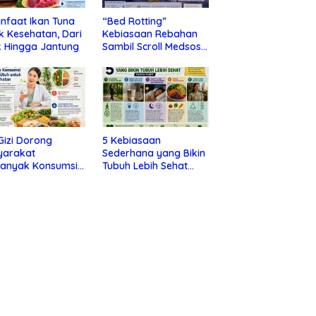
nfaat Ikan Tuna
“Bed Rotting”
k Kesehatan, Dari
Kebiasaan Rebahan
 Hingga Jantung
Sambil Scroll Medsos
yang Ternyata Tanda
Depresi
 Gizi Dorong
5 Kebiasaan
yarakat
Sederhana yang Bikin
banyak Konsumsi
Tubuh Lebih Sehat
nan Utuh untuk
Tanpa Ribet
a Kesehatan