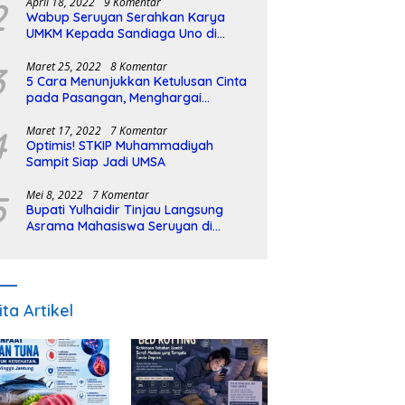
2
April 18, 2022
9 Komentar
Wabup Seruyan Serahkan Karya
UMKM Kepada Sandiaga Uno di
Istiqlal Halal Expo
3
Maret 25, 2022
8 Komentar
5 Cara Menunjukkan Ketulusan Cinta
pada Pasangan, Menghargai
Sepenuh Hati
4
Maret 17, 2022
7 Komentar
Optimis! STKIP Muhammadiyah
Sampit Siap Jadi UMSA
5
Mei 8, 2022
7 Komentar
Bupati Yulhaidir Tinjau Langsung
Asrama Mahasiswa Seruyan di
Banjarmasin
ita Artikel