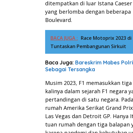
ditempatkan di luar Istana Caese
yang berlomba dengan beberapa l
Boulevard.
BACA JUGA :
Race Motoprix 2023 di 
Tuntaskan Pembangunan Sirkuit
Baca Juga:
Bareskrim Mabes Polr
Sebagai Tersangka
Musim 2023, F1 memasukkan tiga b
kalinya dalam sejarah F1 negara 
pertandingan di satu negara. Pad
rumah Amerika Serikat Grand Prix 
Las Vegas dan Detroit GP. Hanya I
tuan rumah dengan tiga balapan y
karena pandemi dan kebutuhan untu