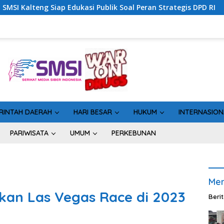
ik Soal Peran Strategis DPD RI
Sinergi Perang Melawan
RINTAH DAERAH
HARI BESAR
HUKUM
INTERNASION
PARIWISATA
UMUM
PERKEBUNAN
Men
an Las Vegas Race di 2023
Beri