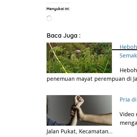
Menyukai ini:
Memuat...
Baca Juga :
Heboh 
Semak
Heboh 
penemuan mayat perempuan di Ja
Pria d
Video
menga
Jalan Pukat, Kecamatan…