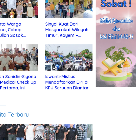
ata Warga
Sinyal Kuat Dari
ina, Cabup
Masyarakat Wilayah
ullah Sosok
Timur, Koyem –
jius Dekat Dengan
Supian Hadi Blusukan
 Yatim
di Kotim
on Sanidin-Siyono
Iswanti-Mistius
i Medical Check Up
Mendaftarkan Diri di
 Pertama, Ini
KPU Seruyan Diantar
an
Diiringi Ribuan
gecekannya
Pendukung
ita Terbaru