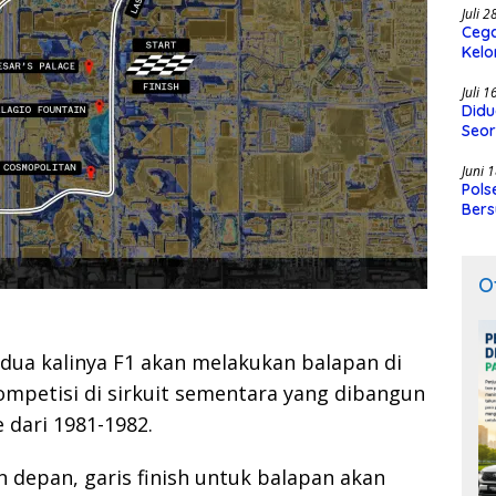
Juli 
Cega
Kelo
SMK
Juli 
Didu
Seor
Juni 
Pols
Bers
O
dua kalinya F1 akan melakukan balapan di
mpetisi di sirkuit sementara yang dibangun
e dari 1981-1982.
 depan, garis finish untuk balapan akan