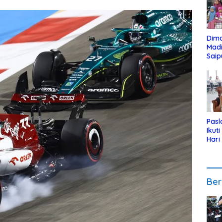
Dim
Mad
Saip
Reli
Anak
Pasl
Ikut
Hari
Urut
Pen
Ber