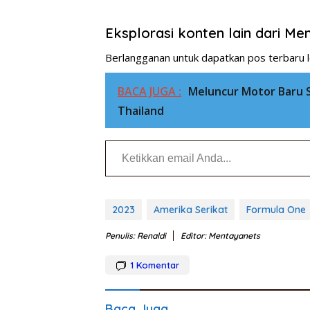
Eksplorasi konten lain dari M
Berlangganan untuk dapatkan pos terbaru l
BACA JUGA :
Meluncur Motor Baru 
Thailand
Ketikkan email Anda...
2023
Amerika Serikat
Formula One
Penulis: Renaldi
Editor: Mentayanets
1
Komentar
Baca Juga