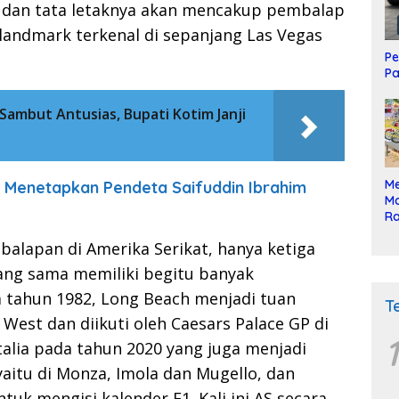
r dan tata letaknya akan mencakup pembalap
andmark terkenal di sepanjang Las Vegas
Pe
Pa
Sambut Antusias, Bupati Kotim Janji
Me
i Menetapkan Pendeta Saifuddin Ibrahim
Mo
Ra
ke
alapan di Amerika Serikat, hanya ketiga
yang sama memiliki begitu banyak
a tahun 1982, Long Beach menjadi tuan
T
West dan diikuti oleh Caesars Palace GP di
1
talia pada tahun 2020 yang juga menjadi
aitu di Monza, Imola dan Mugello, dan
k mengisi kalender F1. Kali ini AS secara