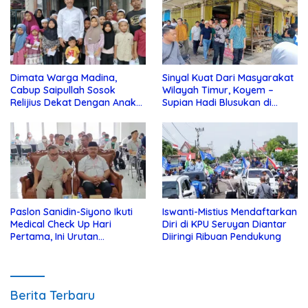
Dimata Warga Madina,
Sinyal Kuat Dari Masyarakat
Cabup Saipullah Sosok
Wilayah Timur, Koyem –
Relijius Dekat Dengan Anak
Supian Hadi Blusukan di
Yatim
Kotim
Paslon Sanidin-Siyono Ikuti
Iswanti-Mistius Mendaftarkan
Medical Check Up Hari
Diri di KPU Seruyan Diantar
Pertama, Ini Urutan
Diiringi Ribuan Pendukung
Pengecekannya
Berita Terbaru