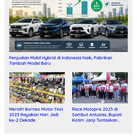
Penjualan Mobil Hybrid di Indonesia Naik, Pabrikan
Tambah Model Baru
Meriah! Borneo Motor Fest
Race Motoprix 2023 di
2023 Rayakan Hari Jadi
Sambut Antusias, Bupati
ke-2 Dekade
Kotim Janji Tuntaskan
Pembangunan Sirkuit