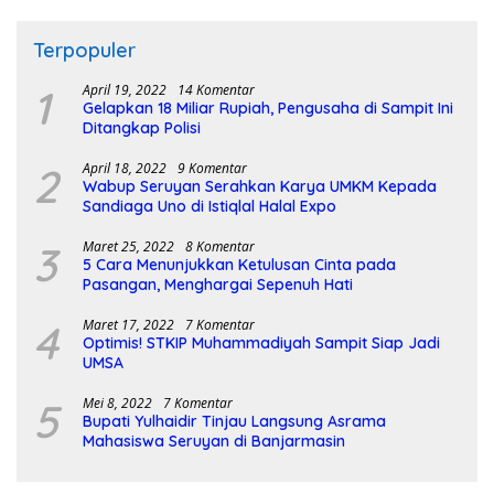
Terpopuler
1
April 19, 2022
14 Komentar
Gelapkan 18 Miliar Rupiah, Pengusaha di Sampit Ini
Ditangkap Polisi
2
April 18, 2022
9 Komentar
Wabup Seruyan Serahkan Karya UMKM Kepada
Sandiaga Uno di Istiqlal Halal Expo
3
Maret 25, 2022
8 Komentar
5 Cara Menunjukkan Ketulusan Cinta pada
Pasangan, Menghargai Sepenuh Hati
4
Maret 17, 2022
7 Komentar
Optimis! STKIP Muhammadiyah Sampit Siap Jadi
UMSA
5
Mei 8, 2022
7 Komentar
Bupati Yulhaidir Tinjau Langsung Asrama
Mahasiswa Seruyan di Banjarmasin