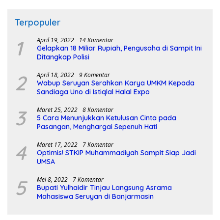
Terpopuler
1
April 19, 2022
14 Komentar
Gelapkan 18 Miliar Rupiah, Pengusaha di Sampit Ini
Ditangkap Polisi
2
April 18, 2022
9 Komentar
Wabup Seruyan Serahkan Karya UMKM Kepada
Sandiaga Uno di Istiqlal Halal Expo
3
Maret 25, 2022
8 Komentar
5 Cara Menunjukkan Ketulusan Cinta pada
Pasangan, Menghargai Sepenuh Hati
4
Maret 17, 2022
7 Komentar
Optimis! STKIP Muhammadiyah Sampit Siap Jadi
UMSA
5
Mei 8, 2022
7 Komentar
Bupati Yulhaidir Tinjau Langsung Asrama
Mahasiswa Seruyan di Banjarmasin