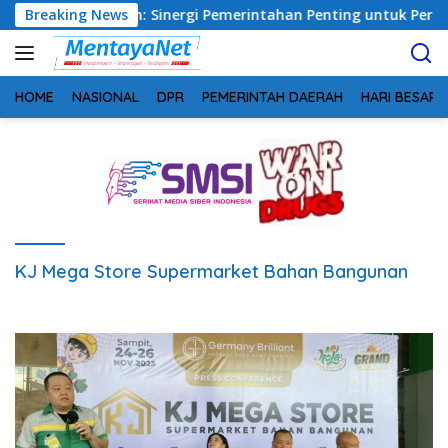
Langsung
teng, Safrudin: Sinergi Pemerintahan Penting untuk Perkuat 
Breaking News
ke
konten
HOME
NASIONAL
DPR
PEMERINTAH DAERAH
HARI BESAR
KJ Mega Store Supermarket Bahan Bangunan