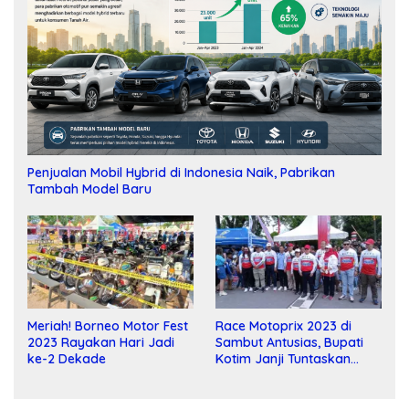
Penjualan Mobil Hybrid di Indonesia Naik, Pabrikan
Tambah Model Baru
Meriah! Borneo Motor Fest
Race Motoprix 2023 di
2023 Rayakan Hari Jadi
Sambut Antusias, Bupati
ke-2 Dekade
Kotim Janji Tuntaskan
Pembangunan Sirkuit