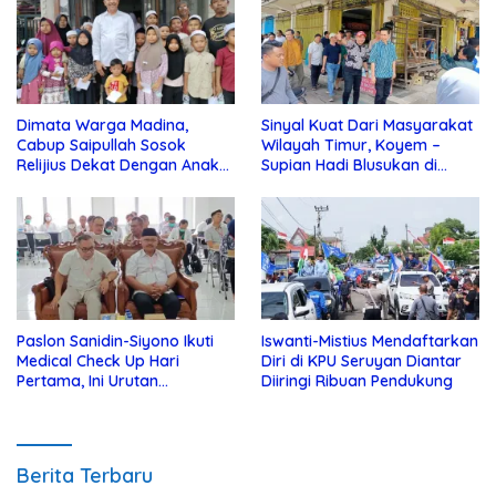
Dimata Warga Madina,
Sinyal Kuat Dari Masyarakat
Cabup Saipullah Sosok
Wilayah Timur, Koyem –
Relijius Dekat Dengan Anak
Supian Hadi Blusukan di
Yatim
Kotim
Paslon Sanidin-Siyono Ikuti
Iswanti-Mistius Mendaftarkan
Medical Check Up Hari
Diri di KPU Seruyan Diantar
Pertama, Ini Urutan
Diiringi Ribuan Pendukung
Pengecekannya
Berita Terbaru