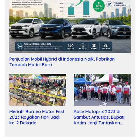
Penjualan Mobil Hybrid di Indonesia Naik, Pabrikan
Tambah Model Baru
Meriah! Borneo Motor Fest
Race Motoprix 2023 di
2023 Rayakan Hari Jadi
Sambut Antusias, Bupati
ke-2 Dekade
Kotim Janji Tuntaskan
Pembangunan Sirkuit