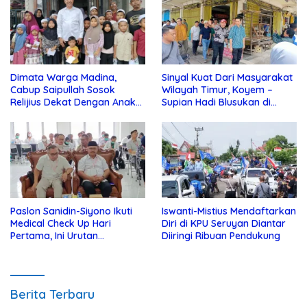
Dimata Warga Madina,
Sinyal Kuat Dari Masyarakat
Cabup Saipullah Sosok
Wilayah Timur, Koyem –
Relijius Dekat Dengan Anak
Supian Hadi Blusukan di
Yatim
Kotim
Paslon Sanidin-Siyono Ikuti
Iswanti-Mistius Mendaftarkan
Medical Check Up Hari
Diri di KPU Seruyan Diantar
Pertama, Ini Urutan
Diiringi Ribuan Pendukung
Pengecekannya
Berita Terbaru