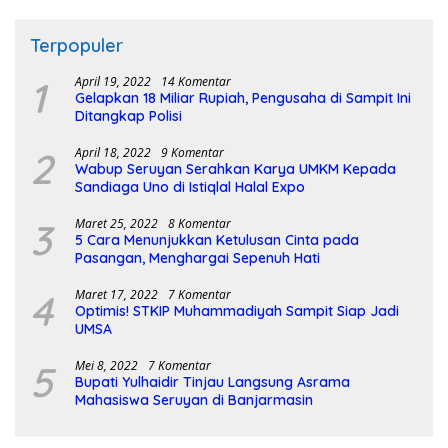
Terpopuler
1
April 19, 2022
14 Komentar
Gelapkan 18 Miliar Rupiah, Pengusaha di Sampit Ini
Ditangkap Polisi
2
April 18, 2022
9 Komentar
Wabup Seruyan Serahkan Karya UMKM Kepada
Sandiaga Uno di Istiqlal Halal Expo
3
Maret 25, 2022
8 Komentar
5 Cara Menunjukkan Ketulusan Cinta pada
Pasangan, Menghargai Sepenuh Hati
4
Maret 17, 2022
7 Komentar
Optimis! STKIP Muhammadiyah Sampit Siap Jadi
UMSA
5
Mei 8, 2022
7 Komentar
Bupati Yulhaidir Tinjau Langsung Asrama
Mahasiswa Seruyan di Banjarmasin