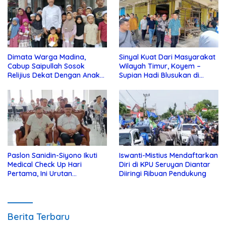
Dimata Warga Madina,
Sinyal Kuat Dari Masyarakat
Cabup Saipullah Sosok
Wilayah Timur, Koyem –
Relijius Dekat Dengan Anak
Supian Hadi Blusukan di
Yatim
Kotim
Paslon Sanidin-Siyono Ikuti
Iswanti-Mistius Mendaftarkan
Medical Check Up Hari
Diri di KPU Seruyan Diantar
Pertama, Ini Urutan
Diiringi Ribuan Pendukung
Pengecekannya
Berita Terbaru