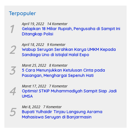
Terpopuler
1
April 19, 2022
14 Komentar
Gelapkan 18 Miliar Rupiah, Pengusaha di Sampit Ini
Ditangkap Polisi
2
April 18, 2022
9 Komentar
Wabup Seruyan Serahkan Karya UMKM Kepada
Sandiaga Uno di Istiqlal Halal Expo
3
Maret 25, 2022
8 Komentar
5 Cara Menunjukkan Ketulusan Cinta pada
Pasangan, Menghargai Sepenuh Hati
4
Maret 17, 2022
7 Komentar
Optimis! STKIP Muhammadiyah Sampit Siap Jadi
UMSA
5
Mei 8, 2022
7 Komentar
Bupati Yulhaidir Tinjau Langsung Asrama
Mahasiswa Seruyan di Banjarmasin