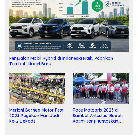
Penjualan Mobil Hybrid di Indonesia Naik, Pabrikan
Tambah Model Baru
Meriah! Borneo Motor Fest
Race Motoprix 2023 di
2023 Rayakan Hari Jadi
Sambut Antusias, Bupati
ke-2 Dekade
Kotim Janji Tuntaskan
Pembangunan Sirkuit