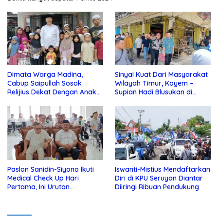
Dimata Warga Madina,
Sinyal Kuat Dari Masyarakat
Cabup Saipullah Sosok
Wilayah Timur, Koyem –
Relijius Dekat Dengan Anak
Supian Hadi Blusukan di
Yatim
Kotim
Paslon Sanidin-Siyono Ikuti
Iswanti-Mistius Mendaftarkan
Medical Check Up Hari
Diri di KPU Seruyan Diantar
Pertama, Ini Urutan
Diiringi Ribuan Pendukung
Pengecekannya