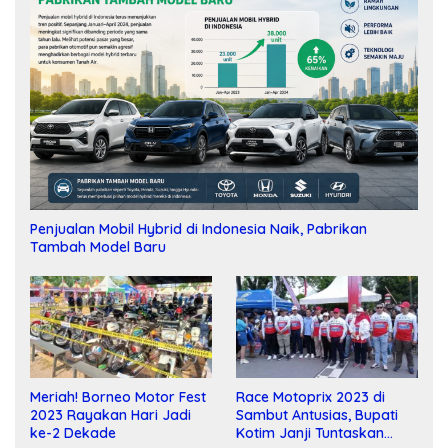
Penjualan Mobil Hybrid di Indonesia Naik, Pabrikan
Tambah Model Baru
Meriah! Borneo Motor Fest
Race Motoprix 2023 di
2023 Rayakan Hari Jadi
Sambut Antusias, Bupati
ke-2 Dekade
Kotim Janji Tuntaskan