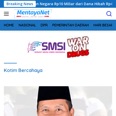
Langsung
eng, Rugikan Negara Rp10 Miliar dari Dana Hibah Rp40 Miliar
Breaking News
ke
konten
HOME
NASIONAL
DPR
PEMERINTAH DAERAH
HARI BESAR
Kotim Bercahaya