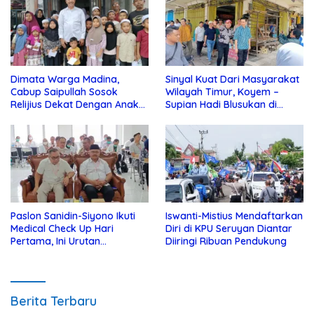
Dimata Warga Madina,
Sinyal Kuat Dari Masyarakat
Cabup Saipullah Sosok
Wilayah Timur, Koyem –
Relijius Dekat Dengan Anak
Supian Hadi Blusukan di
Yatim
Kotim
Paslon Sanidin-Siyono Ikuti
Iswanti-Mistius Mendaftarkan
Medical Check Up Hari
Diri di KPU Seruyan Diantar
Pertama, Ini Urutan
Diiringi Ribuan Pendukung
Pengecekannya
Berita Terbaru