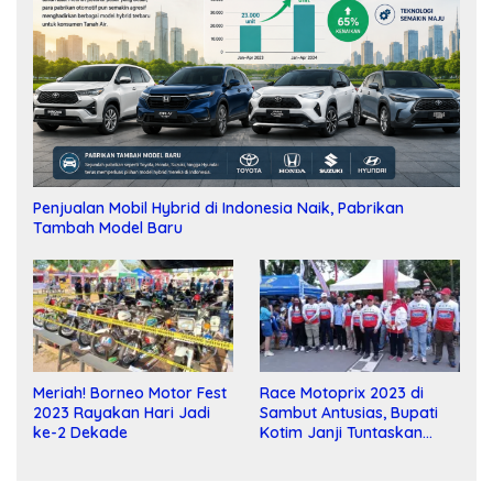
Penjualan Mobil Hybrid di Indonesia Naik, Pabrikan
Tambah Model Baru
Meriah! Borneo Motor Fest
Race Motoprix 2023 di
2023 Rayakan Hari Jadi
Sambut Antusias, Bupati
ke-2 Dekade
Kotim Janji Tuntaskan
Pembangunan Sirkuit