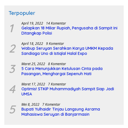
Terpopuler
1
April 19, 2022
14 Komentar
Gelapkan 18 Miliar Rupiah, Pengusaha di Sampit Ini
Ditangkap Polisi
2
April 18, 2022
9 Komentar
Wabup Seruyan Serahkan Karya UMKM Kepada
Sandiaga Uno di Istiqlal Halal Expo
3
Maret 25, 2022
8 Komentar
5 Cara Menunjukkan Ketulusan Cinta pada
Pasangan, Menghargai Sepenuh Hati
4
Maret 17, 2022
7 Komentar
Optimis! STKIP Muhammadiyah Sampit Siap Jadi
UMSA
5
Mei 8, 2022
7 Komentar
Bupati Yulhaidir Tinjau Langsung Asrama
Mahasiswa Seruyan di Banjarmasin