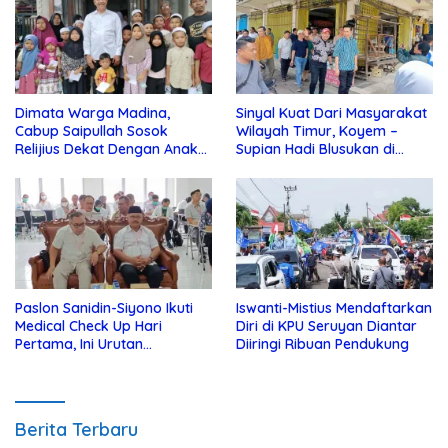
Dimata Warga Madina,
Sinyal Kuat Dari Masyarakat
Cabup Saipullah Sosok
Wilayah Timur, Koyem –
Relijius Dekat Dengan Anak
Supian Hadi Blusukan di
Yatim
Kotim
Paslon Sanidin-Siyono Ikuti
Iswanti-Mistius Mendaftarkan
Medical Check Up Hari
Diri di KPU Seruyan Diantar
Pertama, Ini Urutan
Diiringi Ribuan Pendukung
Pengecekannya
Berita Terbaru