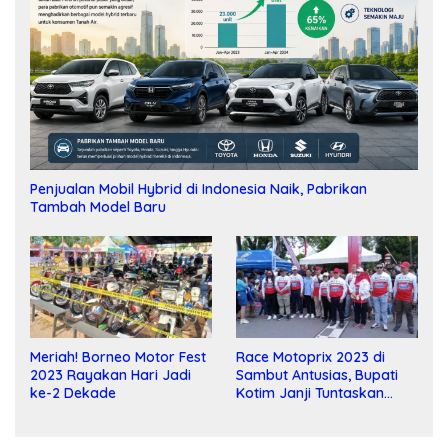
Penjualan Mobil Hybrid di Indonesia Naik, Pabrikan
Tambah Model Baru
Meriah! Borneo Motor Fest
Race Motoprix 2023 di
2023 Rayakan Hari Jadi
Sambut Antusias, Bupati
ke-2 Dekade
Kotim Janji Tuntaskan
Pembangunan Sirkuit