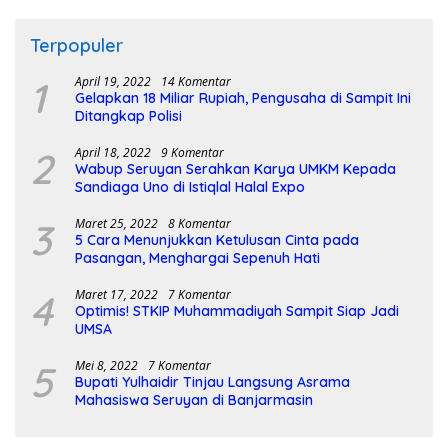
Terpopuler
1
April 19, 2022
14 Komentar
Gelapkan 18 Miliar Rupiah, Pengusaha di Sampit Ini
Ditangkap Polisi
2
April 18, 2022
9 Komentar
Wabup Seruyan Serahkan Karya UMKM Kepada
Sandiaga Uno di Istiqlal Halal Expo
3
Maret 25, 2022
8 Komentar
5 Cara Menunjukkan Ketulusan Cinta pada
Pasangan, Menghargai Sepenuh Hati
4
Maret 17, 2022
7 Komentar
Optimis! STKIP Muhammadiyah Sampit Siap Jadi
UMSA
5
Mei 8, 2022
7 Komentar
Bupati Yulhaidir Tinjau Langsung Asrama
Mahasiswa Seruyan di Banjarmasin