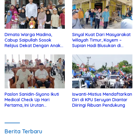
Dimata Warga Madina,
Sinyal Kuat Dari Masyarakat
Cabup Saipullah Sosok
Wilayah Timur, Koyem –
Relijius Dekat Dengan Anak
Supian Hadi Blusukan di
Yatim
Kotim
Paslon Sanidin-Siyono Ikuti
Iswanti-Mistius Mendaftarkan
Medical Check Up Hari
Diri di KPU Seruyan Diantar
Pertama, Ini Urutan
Diiringi Ribuan Pendukung
Pengecekannya
Berita Terbaru