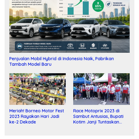
Penjualan Mobil Hybrid di Indonesia Naik, Pabrikan
Tambah Model Baru
Meriah! Borneo Motor Fest
Race Motoprix 2023 di
2023 Rayakan Hari Jadi
Sambut Antusias, Bupati
ke-2 Dekade
Kotim Janji Tuntaskan
Pembangunan Sirkuit