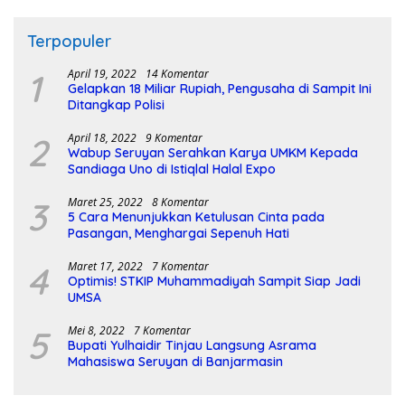
Terpopuler
1
April 19, 2022
14 Komentar
Gelapkan 18 Miliar Rupiah, Pengusaha di Sampit Ini
Ditangkap Polisi
2
April 18, 2022
9 Komentar
Wabup Seruyan Serahkan Karya UMKM Kepada
Sandiaga Uno di Istiqlal Halal Expo
3
Maret 25, 2022
8 Komentar
5 Cara Menunjukkan Ketulusan Cinta pada
Pasangan, Menghargai Sepenuh Hati
4
Maret 17, 2022
7 Komentar
Optimis! STKIP Muhammadiyah Sampit Siap Jadi
UMSA
5
Mei 8, 2022
7 Komentar
Bupati Yulhaidir Tinjau Langsung Asrama
Mahasiswa Seruyan di Banjarmasin