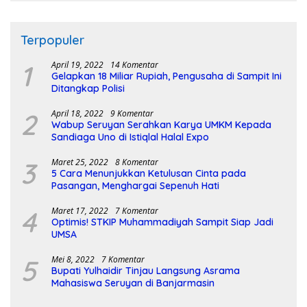
Terpopuler
1
April 19, 2022
14 Komentar
Gelapkan 18 Miliar Rupiah, Pengusaha di Sampit Ini
Ditangkap Polisi
2
April 18, 2022
9 Komentar
Wabup Seruyan Serahkan Karya UMKM Kepada
Sandiaga Uno di Istiqlal Halal Expo
3
Maret 25, 2022
8 Komentar
5 Cara Menunjukkan Ketulusan Cinta pada
Pasangan, Menghargai Sepenuh Hati
4
Maret 17, 2022
7 Komentar
Optimis! STKIP Muhammadiyah Sampit Siap Jadi
UMSA
5
Mei 8, 2022
7 Komentar
Bupati Yulhaidir Tinjau Langsung Asrama
Mahasiswa Seruyan di Banjarmasin