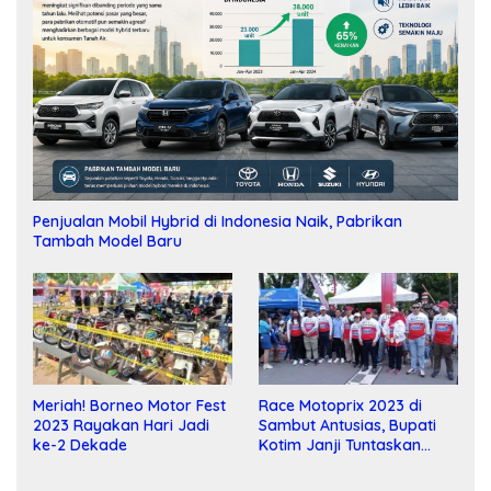
Penjualan Mobil Hybrid di Indonesia Naik, Pabrikan
Tambah Model Baru
Meriah! Borneo Motor Fest
Race Motoprix 2023 di
2023 Rayakan Hari Jadi
Sambut Antusias, Bupati
ke-2 Dekade
Kotim Janji Tuntaskan
Pembangunan Sirkuit