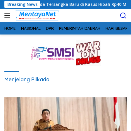
Langsung
Sinyalkan Ada Tersangka Baru di Kasus Hibah Rp40 Miliar
Breaking News
ke
konten
HOME
NASIONAL
DPR
PEMERINTAH DAERAH
HARI BESAR
Menjelang Pilkada