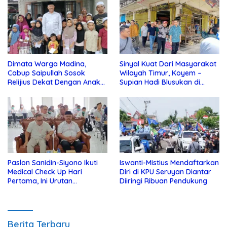
Dimata Warga Madina,
Sinyal Kuat Dari Masyarakat
Cabup Saipullah Sosok
Wilayah Timur, Koyem –
Relijius Dekat Dengan Anak
Supian Hadi Blusukan di
Yatim
Kotim
Paslon Sanidin-Siyono Ikuti
Iswanti-Mistius Mendaftarkan
Medical Check Up Hari
Diri di KPU Seruyan Diantar
Pertama, Ini Urutan
Diiringi Ribuan Pendukung
Pengecekannya
Berita Terbaru