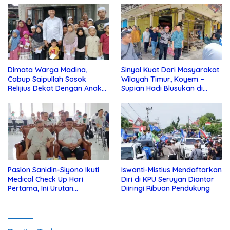
Dimata Warga Madina,
Sinyal Kuat Dari Masyarakat
Cabup Saipullah Sosok
Wilayah Timur, Koyem –
Relijius Dekat Dengan Anak
Supian Hadi Blusukan di
Yatim
Kotim
Paslon Sanidin-Siyono Ikuti
Iswanti-Mistius Mendaftarkan
Medical Check Up Hari
Diri di KPU Seruyan Diantar
Pertama, Ini Urutan
Diiringi Ribuan Pendukung
Pengecekannya