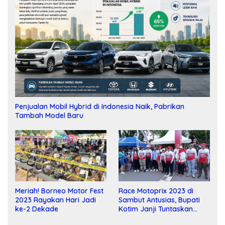
Penjualan Mobil Hybrid di Indonesia Naik, Pabrikan
Tambah Model Baru
Meriah! Borneo Motor Fest
Race Motoprix 2023 di
2023 Rayakan Hari Jadi
Sambut Antusias, Bupati
ke-2 Dekade
Kotim Janji Tuntaskan
Pembangunan Sirkuit