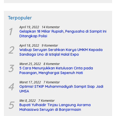
Terpopuler
1
April 19, 2022
14 Komentar
Gelapkan 18 Miliar Rupiah, Pengusaha di Sampit Ini
Ditangkap Polisi
2
April 18, 2022
9 Komentar
Wabup Seruyan Serahkan Karya UMKM Kepada
Sandiaga Uno di Istiqlal Halal Expo
3
Maret 25, 2022
8 Komentar
5 Cara Menunjukkan Ketulusan Cinta pada
Pasangan, Menghargai Sepenuh Hati
4
Maret 17, 2022
7 Komentar
Optimis! STKIP Muhammadiyah Sampit Siap Jadi
UMSA
5
Mei 8, 2022
7 Komentar
Bupati Yulhaidir Tinjau Langsung Asrama
Mahasiswa Seruyan di Banjarmasin