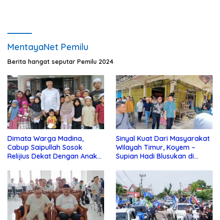
MentayaNet Pemilu
Berita hangat seputar Pemilu 2024
Dimata Warga Madina,
Sinyal Kuat Dari Masyarakat
Cabup Saipullah Sosok
Wilayah Timur, Koyem –
Relijius Dekat Dengan Anak
Supian Hadi Blusukan di
Yatim
Kotim