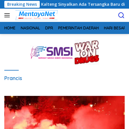
Langsung
im, Kejati Kalteng Sinyalkan Ada Tersangka Baru di Kasus Hiba
Breaking News
ke
konten
HOME
NASIONAL
DPR
PEMERINTAH DAERAH
HARI BESAR
Prancis