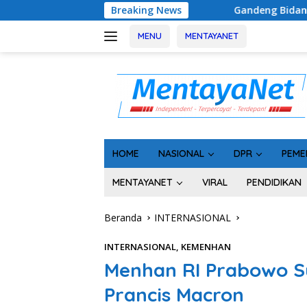
Langsung
Gandeng Bidan Sean, SMSI Kalteng Siap Edukasi Pub
Breaking News
ke
konten
MENU
MENTAYANET
HOME
NASIONAL
DPR
PEME
MENTAYANET
VIRAL
PENDIDIKAN
Beranda
INTERNASIONAL
INTERNASIONAL
,
KEMENHAN
Menhan RI Prabowo S
Prancis Macron