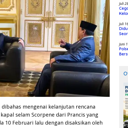
Juli 
Cega
Kelo
SMK
Juli 
Didu
Seor
Juni 
Pols
Bers
O
dibahas mengenai kelanjutan rencana
 kapal selam Scorpene dari Prancis yang
a 10 Februari lalu dengan disaksikan oleh