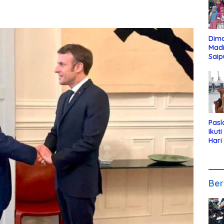
Dim
Mad
Saip
Reli
Anak
Pasl
Ikut
Hari
Urut
Pen
Ber