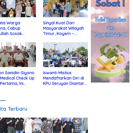
ata Warga
Sinyal Kuat Dari
ina, Cabup
Masyarakat Wilayah
ullah Sosok
Timur, Koyem –
jius Dekat Dengan
Supian Hadi Blusukan
 Yatim
di Kotim
on Sanidin-Siyono
Iswanti-Mistius
i Medical Check Up
Mendaftarkan Diri di
 Pertama, Ini
KPU Seruyan Diantar
an
Diiringi Ribuan
gecekannya
Pendukung
ita Terbaru