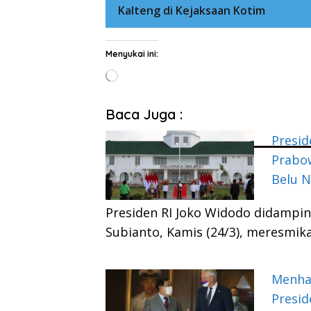
Kalteng di Kejaksaan Kotim
Menyukai ini:
Memuat...
Baca Juga :
Presid
Prabo
Belu 
Presiden RI Joko Widodo didampi
Subianto, Kamis (24/3), meresmik
Menha
Presid