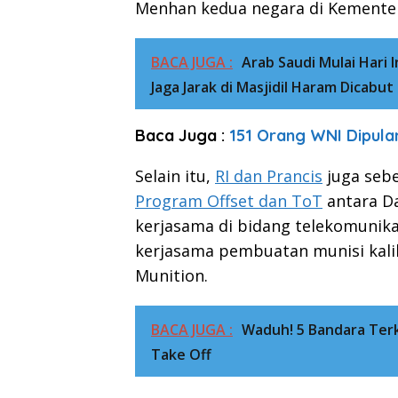
Menhan kedua negara di Kementeri
BACA JUGA :
Arab Saudi Mulai Hari 
Jaga Jarak di Masjidil Haram Dicabut
Baca Juga :
151 Orang WNI Dipula
Selain itu,
RI dan Prancis
juga seb
Program Offset dan ToT
antara Da
kerjasama di bidang telekomunika
kerjasama pembuatan munisi kali
Munition.
BACA JUGA :
Waduh! 5 Bandara Terkec
Take Off