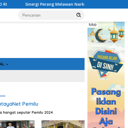
an Narkoba di Kalimantan Tengah, GDAN dan Kapolda Kalteng S
tutup
AL
tayaNet Pemilu
ta hangat seputar Pemilu 2024