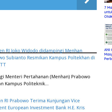
7 Ma
untu
Otak
Ahli
en RI Joko Widodo didampingi Menhan
Mas
wo Subianto Resmikan Kampus Poltekhan di
Per
Maka
NTT
Jag
ngi Menteri Pertahanan (Menhan) Prabowo
an Kampus Politeknik…
n RI Prabowo Terima Kunjungan Vice
ent European Investment Bank H.E. Kris