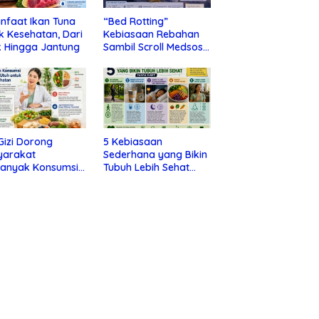
nfaat Ikan Tuna
“Bed Rotting”
k Kesehatan, Dari
Kebiasaan Rebahan
 Hingga Jantung
Sambil Scroll Medsos
yang Ternyata Tanda
Depresi
 Gizi Dorong
5 Kebiasaan
yarakat
Sederhana yang Bikin
banyak Konsumsi
Tubuh Lebih Sehat
nan Utuh untuk
Tanpa Ribet
a Kesehatan