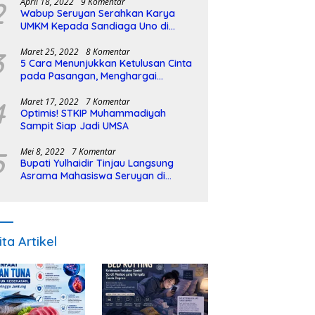
2
April 18, 2022
9 Komentar
Wabup Seruyan Serahkan Karya
UMKM Kepada Sandiaga Uno di
Istiqlal Halal Expo
3
Maret 25, 2022
8 Komentar
5 Cara Menunjukkan Ketulusan Cinta
pada Pasangan, Menghargai
Sepenuh Hati
4
Maret 17, 2022
7 Komentar
Optimis! STKIP Muhammadiyah
Sampit Siap Jadi UMSA
5
Mei 8, 2022
7 Komentar
Bupati Yulhaidir Tinjau Langsung
Asrama Mahasiswa Seruyan di
Banjarmasin
ita Artikel