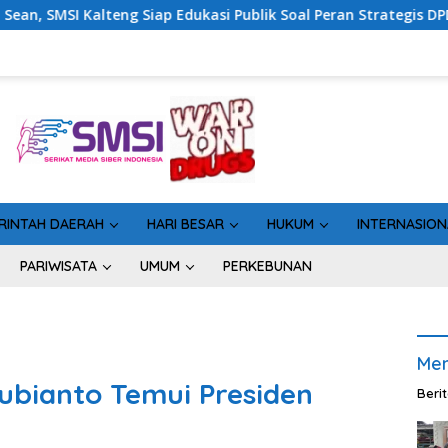
lik Soal Peran Strategis DPD RI
Sinergi Perang Melaw
RINTAH DAERAH
HARI BESAR
HUKUM
INTERNASION
PARIWISATA
UMUM
PERKEBUNAN
Men
ubianto Temui Presiden
Beri