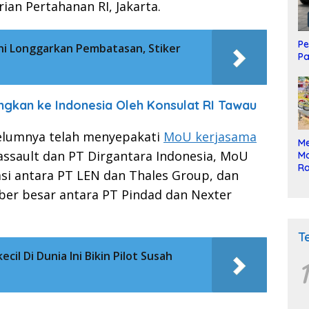
an Pertahanan RI, Jakarta.
Pe
Ini Longgarkan Pembatasan, Stiker
Pa
ngkan ke Indonesia Oleh Konsulat RI Tawau
elumnya telah menyepakati
MoU kerjasama
Me
ssault dan PT Dirgantara Indonesia, MoU
Mo
Ra
si antara PT LEN dan Thales Group, dan
ke
ber besar antara PT Pindad dan Nexter
T
il Di Dunia Ini Bikin Pilot Susah
1