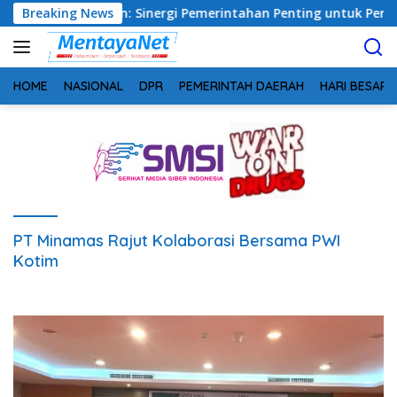
Langsung
eng, Safrudin: Sinergi Pemerintahan Penting untuk Perkuat Pe
Breaking News
ke
konten
HOME
NASIONAL
DPR
PEMERINTAH DAERAH
HARI BESAR
PT Minamas Rajut Kolaborasi Bersama PWI
Kotim