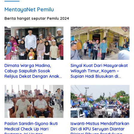
MentayaNet Pemilu
Berita hangat seputar Pemilu 2024
Dimata Warga Madina,
Sinyal Kuat Dari Masyarakat
Cabup Saipullah Sosok
Wilayah Timur, Koyem –
Relijius Dekat Dengan Anak
Supian Hadi Blusukan di
Yatim
Kotim
Paslon Sanidin-Siyono Ikuti
Iswanti-Mistius Mendaftarkan
Medical Check Up Hari
Diri di KPU Seruyan Diantar