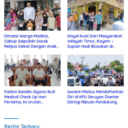
Dimata Warga Madina,
Sinyal Kuat Dari Masyarakat
Cabup Saipullah Sosok
Wilayah Timur, Koyem –
Relijius Dekat Dengan Anak
Supian Hadi Blusukan di
Yatim
Kotim
Paslon Sanidin-Siyono Ikuti
Iswanti-Mistius Mendaftarkan
Medical Check Up Hari
Diri di KPU Seruyan Diantar
Pertama, Ini Urutan
Diiringi Ribuan Pendukung
Pengecekannya
Berita Terbaru