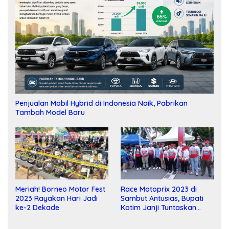
Penjualan Mobil Hybrid di Indonesia Naik, Pabrikan
Tambah Model Baru
Meriah! Borneo Motor Fest
Race Motoprix 2023 di
2023 Rayakan Hari Jadi
Sambut Antusias, Bupati
ke-2 Dekade
Kotim Janji Tuntaskan
Pembangunan Sirkuit