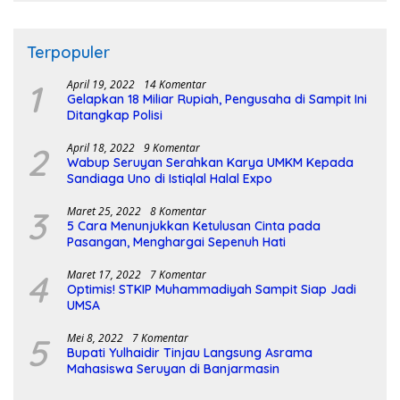
Terpopuler
1
April 19, 2022
14 Komentar
Gelapkan 18 Miliar Rupiah, Pengusaha di Sampit Ini
Ditangkap Polisi
2
April 18, 2022
9 Komentar
Wabup Seruyan Serahkan Karya UMKM Kepada
Sandiaga Uno di Istiqlal Halal Expo
3
Maret 25, 2022
8 Komentar
5 Cara Menunjukkan Ketulusan Cinta pada
Pasangan, Menghargai Sepenuh Hati
4
Maret 17, 2022
7 Komentar
Optimis! STKIP Muhammadiyah Sampit Siap Jadi
UMSA
5
Mei 8, 2022
7 Komentar
Bupati Yulhaidir Tinjau Langsung Asrama
Mahasiswa Seruyan di Banjarmasin