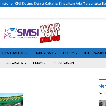
tim, Kejati Kalteng Sinyalkan Ada Tersangka Baru di Kasus Hib
RINTAH DAERAH
HARI BESAR
HUKUM
INTERNASION
PARIWISATA
UMUM
PERKEBUNAN
Men
Beri