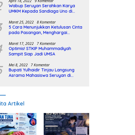
2
April 18, 2022
9 Komentar
Wabup Seruyan Serahkan Karya
UMKM Kepada Sandiaga Uno di
Istiqlal Halal Expo
3
Maret 25, 2022
8 Komentar
5 Cara Menunjukkan Ketulusan Cinta
pada Pasangan, Menghargai
Sepenuh Hati
4
Maret 17, 2022
7 Komentar
Optimis! STKIP Muhammadiyah
Sampit Siap Jadi UMSA
5
Mei 8, 2022
7 Komentar
Bupati Yulhaidir Tinjau Langsung
Asrama Mahasiswa Seruyan di
Banjarmasin
ita Artikel