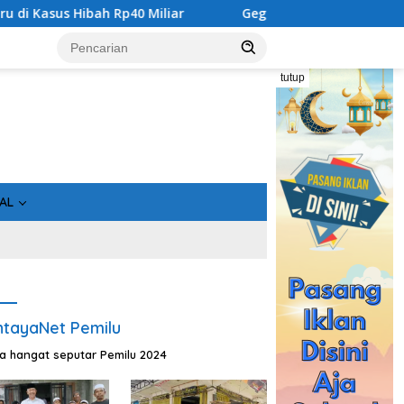
ah Rp40 Miliar
Geger! 5 Komisioner KPU Kotim Ditahan K
tutup
AL
tayaNet Pemilu
ta hangat seputar Pemilu 2024