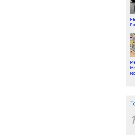
Pe
Pa
Me
Mo
Ra
ke
T
1