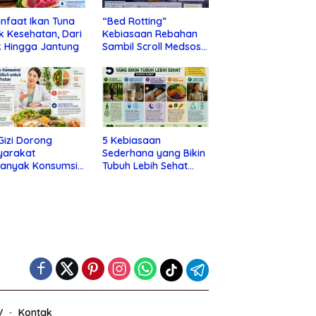
nfaat Ikan Tuna
“Bed Rotting”
k Kesehatan, Dari
Kebiasaan Rebahan
 Hingga Jantung
Sambil Scroll Medsos
yang Ternyata Tanda
Depresi
 Gizi Dorong
5 Kebiasaan
yarakat
Sederhana yang Bikin
banyak Konsumsi
Tubuh Lebih Sehat
nan Utuh untuk
Tanpa Ribet
a Kesehatan
V
Kontak