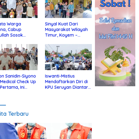
ata Warga
Sinyal Kuat Dari
ina, Cabup
Masyarakat Wilayah
ullah Sosok
Timur, Koyem –
jius Dekat Dengan
Supian Hadi Blusukan
 Yatim
di Kotim
on Sanidin-Siyono
Iswanti-Mistius
i Medical Check Up
Mendaftarkan Diri di
 Pertama, Ini
KPU Seruyan Diantar
an
Diiringi Ribuan
gecekannya
Pendukung
ita Terbaru