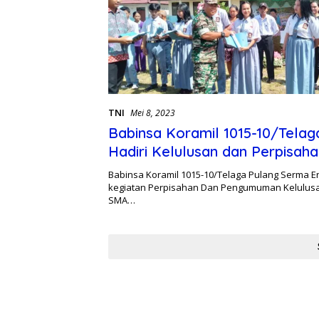
TNI
Mei 8, 2023
Babinsa Koramil 1015-10/Telag
Hadiri Kelulusan dan Perpisah
PGRI
Babinsa Koramil 1015-10/Telaga Pulang Serma E
kegiatan Perpisahan Dan Pengumuman Kelulusan
SMA…