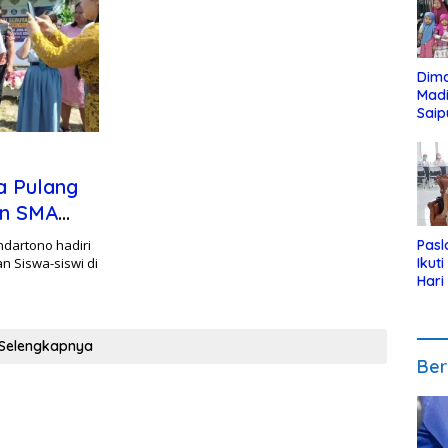
Dim
Mad
Saip
Reli
Anak
a Pulang
an SMA
ndartono hadiri
Pasl
 Siswa-siswi di
Ikut
Hari
Urut
Pen
Selengkapnya
Ber