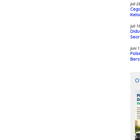
Juli 
Cega
Kelo
SMK
Juli 
Didu
Seor
Juni 
Pols
Bers
O