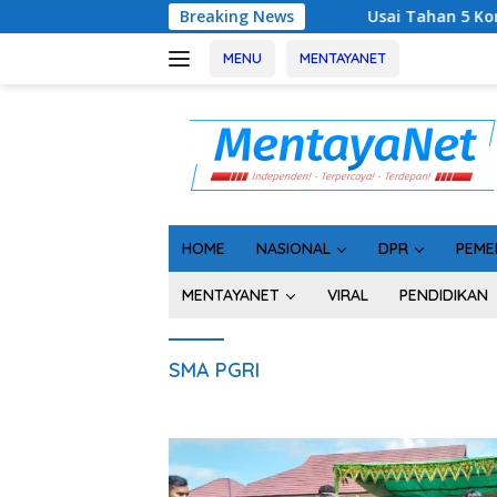
Langsung
Breaking News
Usai Tahan 5 Komisioner KPU Ko
ke
konten
MENU
MENTAYANET
HOME
NASIONAL
DPR
PEME
MENTAYANET
VIRAL
PENDIDIKAN
SMA PGRI