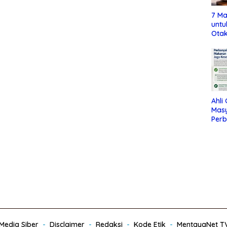
7 Ma
untu
Otak
Ahli
Mas
Per
Maka
Jag
edia Siber
Disclaimer
Redaksi
Kode Etik
MentayaNet T