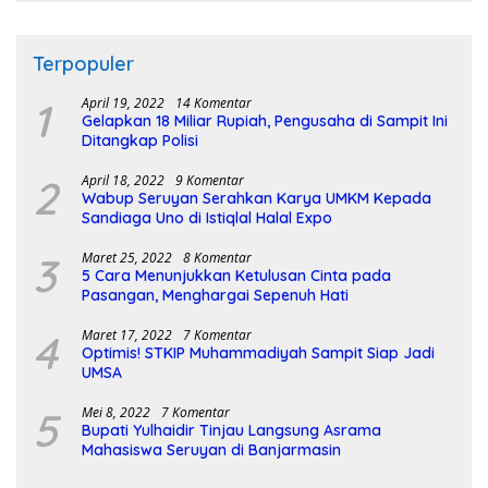
Terpopuler
1
April 19, 2022
14 Komentar
Gelapkan 18 Miliar Rupiah, Pengusaha di Sampit Ini
Ditangkap Polisi
2
April 18, 2022
9 Komentar
Wabup Seruyan Serahkan Karya UMKM Kepada
Sandiaga Uno di Istiqlal Halal Expo
3
Maret 25, 2022
8 Komentar
5 Cara Menunjukkan Ketulusan Cinta pada
Pasangan, Menghargai Sepenuh Hati
4
Maret 17, 2022
7 Komentar
Optimis! STKIP Muhammadiyah Sampit Siap Jadi
UMSA
5
Mei 8, 2022
7 Komentar
Bupati Yulhaidir Tinjau Langsung Asrama
Mahasiswa Seruyan di Banjarmasin