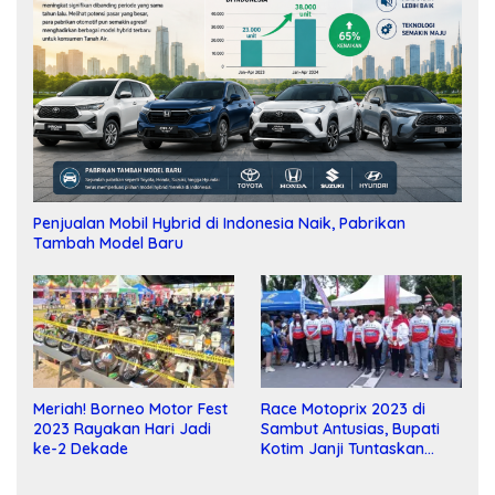
Penjualan Mobil Hybrid di Indonesia Naik, Pabrikan
Tambah Model Baru
Meriah! Borneo Motor Fest
Race Motoprix 2023 di
2023 Rayakan Hari Jadi
Sambut Antusias, Bupati
ke-2 Dekade
Kotim Janji Tuntaskan
Pembangunan Sirkuit