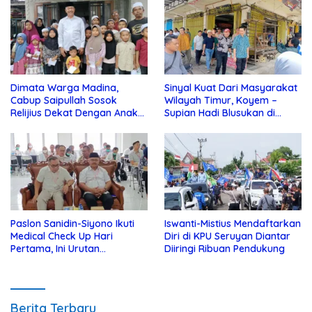
Dimata Warga Madina,
Sinyal Kuat Dari Masyarakat
Cabup Saipullah Sosok
Wilayah Timur, Koyem –
Relijius Dekat Dengan Anak
Supian Hadi Blusukan di
Yatim
Kotim
Paslon Sanidin-Siyono Ikuti
Iswanti-Mistius Mendaftarkan
Medical Check Up Hari
Diri di KPU Seruyan Diantar
Pertama, Ini Urutan
Diiringi Ribuan Pendukung
Pengecekannya
Berita Terbaru