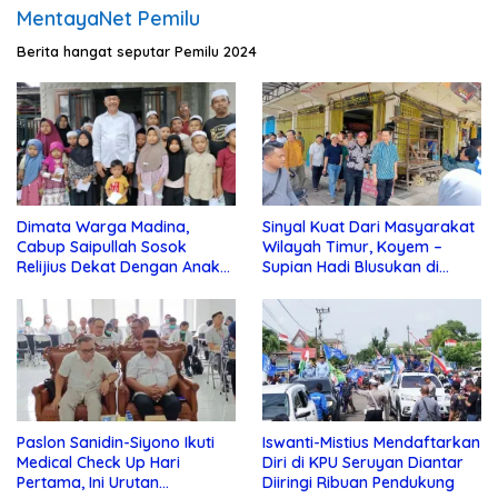
MentayaNet Pemilu
Berita hangat seputar Pemilu 2024
Dimata Warga Madina,
Sinyal Kuat Dari Masyarakat
Cabup Saipullah Sosok
Wilayah Timur, Koyem –
Relijius Dekat Dengan Anak
Supian Hadi Blusukan di
Yatim
Kotim
Paslon Sanidin-Siyono Ikuti
Iswanti-Mistius Mendaftarkan
Medical Check Up Hari
Diri di KPU Seruyan Diantar
Pertama, Ini Urutan
Diiringi Ribuan Pendukung