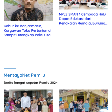
MPLS SMAN 1 Cempaga Hulu
Dapat Edukasi dari
Kenakalan Remaja, Bullying
Kabur ke Banjarmasin,
dan Lainnya dari Polsek
Karyawan Toko Pertanian di
Cempaga
Sampit Ditangkap Polisi Usai
Gondol Uang dan Motor Bos
MentayaNet Pemilu
Berita hangat seputar Pemilu 2024