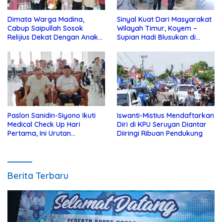
Dimata Warga Madina,
Sinyal Kuat Dari Masyarakat
Cabup Saipullah Sosok
Wilayah Timur, Koyem –
Relijius Dekat Dengan Anak
Supian Hadi Blusukan di
Yatim
Kotim
Paslon Sanidin-Siyono Ikuti
Iswanti-Mistius Mendaftarkan
Medical Check Up Hari
Diri di KPU Seruyan Diantar
Pertama, Ini Urutan
Diiringi Ribuan Pendukung
Pengecekannya
Berita Terbaru