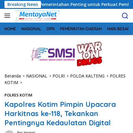
Langsung
ergi Pemerintahan Penting untuk Perkuat Pembangunan Desa
Breaking News
ke
konten
HOME
NASIONAL
DPR
PEMERINTAH DAERAH
HARI BESAR
Beranda
NASIONAL
POLRI
POLDA KALTENG
POLRES
KOTIM
POLRES KOTIM
Kapolres Kotim Pimpin Upacara
Harkitnas ke-118, Tekankan
Pentingnya Kedaulatan Digital
Rini Hartati