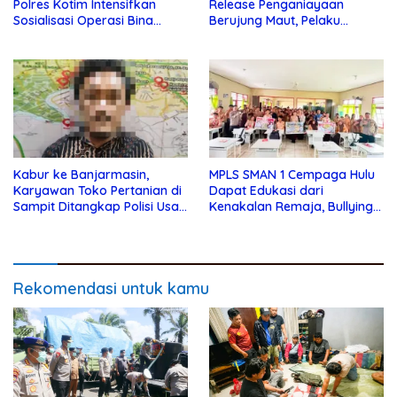
Polres Kotim Intensifkan
Release Penganiayaan
Sosialisasi Operasi Bina
Berujung Maut, Pelaku
Karuna Telabang 2026
Ditangkap di Desa Telaga
Kabur ke Banjarmasin,
MPLS SMAN 1 Cempaga Hulu
Karyawan Toko Pertanian di
Dapat Edukasi dari
Sampit Ditangkap Polisi Usai
Kenakalan Remaja, Bullying
Gondol Uang dan Motor Bos
dan Lainnya dari Polsek
Cempaga
Rekomendasi untuk kamu