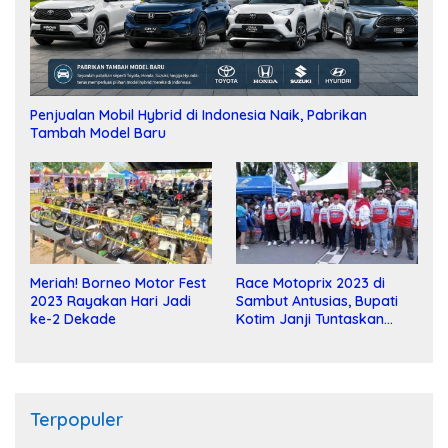
Penjualan Mobil Hybrid di Indonesia Naik, Pabrikan
Tambah Model Baru
Meriah! Borneo Motor Fest
Race Motoprix 2023 di
2023 Rayakan Hari Jadi
Sambut Antusias, Bupati
ke-2 Dekade
Kotim Janji Tuntaskan
Pembangunan Sirkuit
Terpopuler