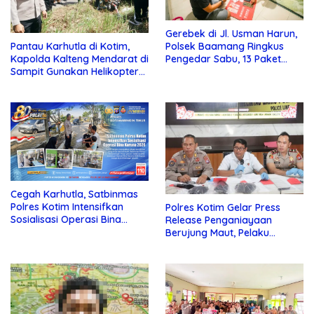
Gerebek di Jl. Usman Harun,
Pantau Karhutla di Kotim,
Polsek Baamang Ringkus
Kapolda Kalteng Mendarat di
Pengedar Sabu, 13 Paket
Sampit Gunakan Helikopter
Disita
Polisi
Cegah Karhutla, Satbinmas
Polres Kotim Intensifkan
Polres Kotim Gelar Press
Sosialisasi Operasi Bina
Release Penganiayaan
Karuna Telabang 2026
Berujung Maut, Pelaku
Ditangkap di Desa Telaga