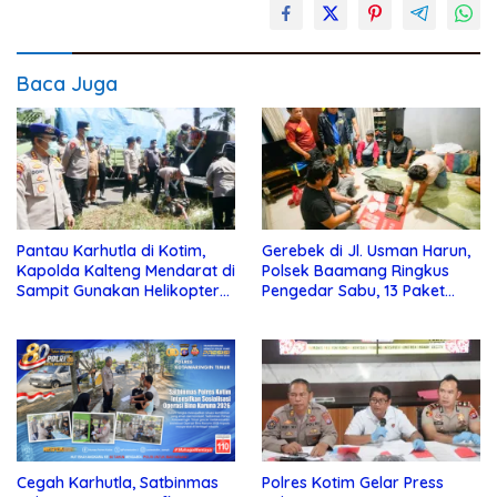
Baca Juga
Pantau Karhutla di Kotim,
Gerebek di Jl. Usman Harun,
Kapolda Kalteng Mendarat di
Polsek Baamang Ringkus
Sampit Gunakan Helikopter
Pengedar Sabu, 13 Paket
Polisi
Disita
Cegah Karhutla, Satbinmas
Polres Kotim Gelar Press