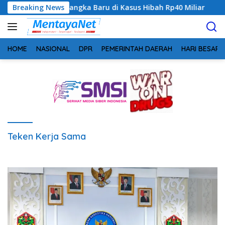
Langsung
an Ada Tersangka Baru di Kasus Hibah Rp40 Miliar
Breaking News
Geger
ke
konten
HOME
NASIONAL
DPR
PEMERINTAH DAERAH
HARI BESAR
Teken Kerja Sama