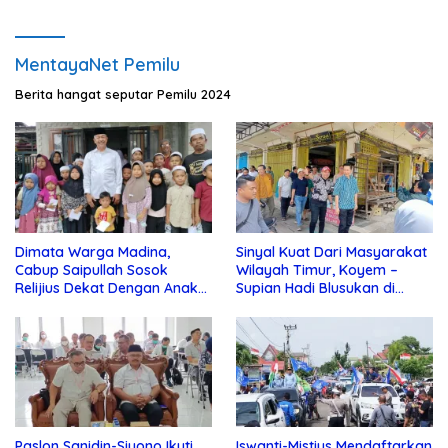
MentayaNet Pemilu
Berita hangat seputar Pemilu 2024
Dimata Warga Madina,
Sinyal Kuat Dari Masyarakat
Cabup Saipullah Sosok
Wilayah Timur, Koyem –
Relijius Dekat Dengan Anak
Supian Hadi Blusukan di
Yatim
Kotim
Paslon Sanidin-Siyono Ikuti
Iswanti-Mistius Mendaftarkan