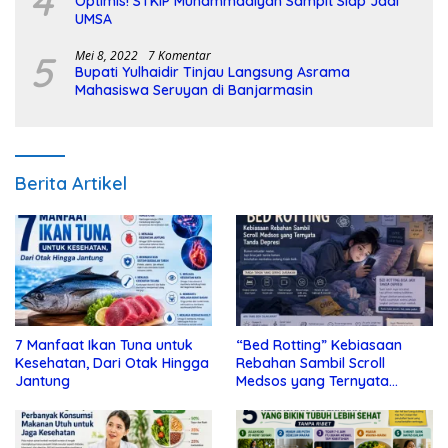
4
Optimis! STKIP Muhammadiyah Sampit Siap Jadi
UMSA
5
Mei 8, 2022
7 Komentar
Bupati Yulhaidir Tinjau Langsung Asrama
Mahasiswa Seruyan di Banjarmasin
Berita Artikel
7 Manfaat Ikan Tuna untuk
“Bed Rotting” Kebiasaan
Kesehatan, Dari Otak Hingga
Rebahan Sambil Scroll
Jantung
Medsos yang Ternyata
Tanda Depresi