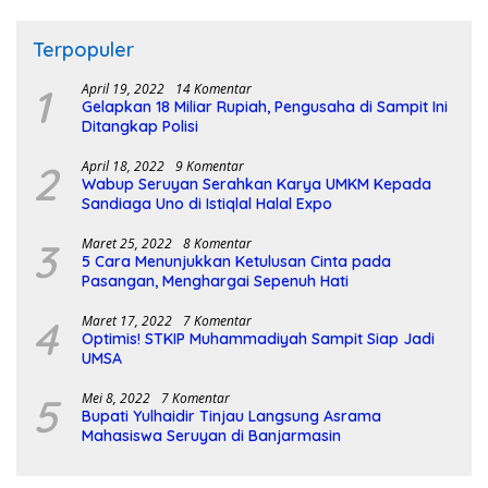
Terpopuler
1
April 19, 2022
14 Komentar
Gelapkan 18 Miliar Rupiah, Pengusaha di Sampit Ini
Ditangkap Polisi
2
April 18, 2022
9 Komentar
Wabup Seruyan Serahkan Karya UMKM Kepada
Sandiaga Uno di Istiqlal Halal Expo
3
Maret 25, 2022
8 Komentar
5 Cara Menunjukkan Ketulusan Cinta pada
Pasangan, Menghargai Sepenuh Hati
4
Maret 17, 2022
7 Komentar
Optimis! STKIP Muhammadiyah Sampit Siap Jadi
UMSA
5
Mei 8, 2022
7 Komentar
Bupati Yulhaidir Tinjau Langsung Asrama
Mahasiswa Seruyan di Banjarmasin