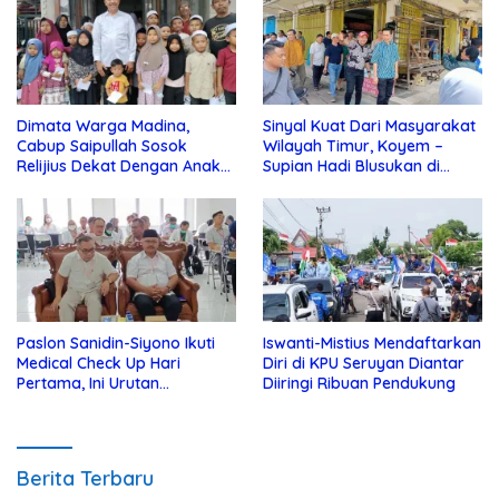
Dimata Warga Madina,
Sinyal Kuat Dari Masyarakat
Cabup Saipullah Sosok
Wilayah Timur, Koyem –
Relijius Dekat Dengan Anak
Supian Hadi Blusukan di
Yatim
Kotim
Paslon Sanidin-Siyono Ikuti
Iswanti-Mistius Mendaftarkan
Medical Check Up Hari
Diri di KPU Seruyan Diantar
Pertama, Ini Urutan
Diiringi Ribuan Pendukung
Pengecekannya
Berita Terbaru