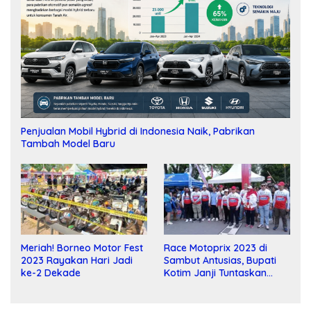
Penjualan Mobil Hybrid di Indonesia Naik, Pabrikan
Tambah Model Baru
Meriah! Borneo Motor Fest
Race Motoprix 2023 di
2023 Rayakan Hari Jadi
Sambut Antusias, Bupati
ke-2 Dekade
Kotim Janji Tuntaskan
Pembangunan Sirkuit