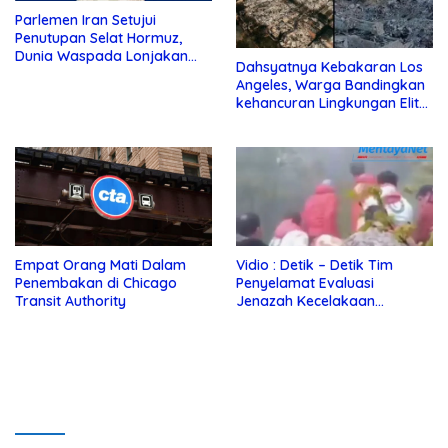
Parlemen Iran Setujui
Penutupan Selat Hormuz,
Dunia Waspada Lonjakan
Dahsyatnya Kebakaran Los
Harga Minyak
Angeles, Warga Bandingkan
kehancuran Lingkungan Elit
dengan Jalur Gaza
Empat Orang Mati Dalam
Vidio : Detik – Detik Tim
Penembakan di Chicago
Penyelamat Evaluasi
Transit Authority
Jenazah Kecelakaan
Helikopter Presiden Iran