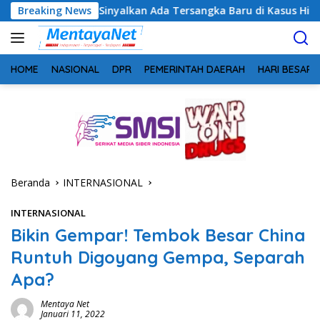
Langsung
eng Sinyalkan Ada Tersangka Baru di Kasus Hibah Rp40 Miliar
Breaking News
ke
konten
HOME
NASIONAL
DPR
PEMERINTAH DAERAH
HARI BESAR
Beranda
INTERNASIONAL
INTERNASIONAL
Bikin Gempar! Tembok Besar China
Runtuh Digoyang Gempa, Separah
Apa?
Mentaya Net
Januari 11, 2022