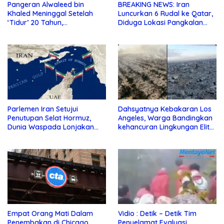
Pangeran Alwaleed bin
BREAKING NEWS: Iran
Khaled Meninggal Setelah
Luncurkan 6 Rudal ke Qatar,
‘Tidur’ 20 Tahun,
Diduga Lokasi Pangkalan
Dimakamkan Sore ini
Militer AS
Parlemen Iran Setujui
Dahsyatnya Kebakaran Los
Penutupan Selat Hormuz,
Angeles, Warga Bandingkan
Dunia Waspada Lonjakan
kehancuran Lingkungan Elit
Harga Minyak
dengan Jalur Gaza
Empat Orang Mati Dalam
Vidio : Detik – Detik Tim
Penembakan di Chicago
Penyelamat Evaluasi