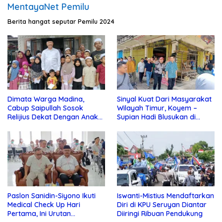
MentayaNet Pemilu
Berita hangat seputar Pemilu 2024
Dimata Warga Madina,
Sinyal Kuat Dari Masyarakat
Cabup Saipullah Sosok
Wilayah Timur, Koyem –
Relijius Dekat Dengan Anak
Supian Hadi Blusukan di
Yatim
Kotim
Paslon Sanidin-Siyono Ikuti
Iswanti-Mistius Mendaftarkan
Medical Check Up Hari
Diri di KPU Seruyan Diantar
Pertama, Ini Urutan
Diiringi Ribuan Pendukung