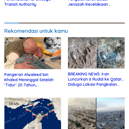
Transit Authority
Jenazah Kecelakaan
Helikopter Presiden Iran
Rekomendasi untuk kamu
BREAKING NEWS: Iran
Pangeran Alwaleed bin
Luncurkan 6 Rudal ke Qatar,
Khaled Meninggal Setelah
Diduga Lokasi Pangkalan
‘Tidur’ 20 Tahun,
Militer AS
Dimakamkan Sore ini