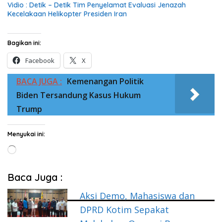
Vidio : Detik – Detik Tim Penyelamat Evaluasi Jenazah
Kecelakaan Helikopter Presiden Iran
Bagikan ini:
Facebook
X
BACA JUGA :
Kemenangan Politik
Biden Tersandung Kasus Hukum
Trump
Menyukai ini:
Memuat...
Baca Juga :
Aksi Demo, Mahasiswa dan
DPRD Kotim Sepakat