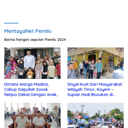
MentayaNet Pemilu
Berita hangat seputar Pemilu 2024
Dimata Warga Madina,
Sinyal Kuat Dari Masyarakat
Cabup Saipullah Sosok
Wilayah Timur, Koyem –
Relijius Dekat Dengan Anak
Supian Hadi Blusukan di
Yatim
Kotim