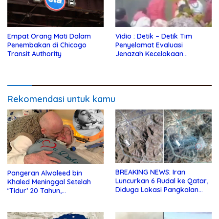
Empat Orang Mati Dalam
Vidio : Detik – Detik Tim
Penembakan di Chicago
Penyelamat Evaluasi
Transit Authority
Jenazah Kecelakaan
Helikopter Presiden Iran
Rekomendasi untuk kamu
BREAKING NEWS: Iran
Pangeran Alwaleed bin
Luncurkan 6 Rudal ke Qatar,
Khaled Meninggal Setelah
Diduga Lokasi Pangkalan
‘Tidur’ 20 Tahun,
Militer AS
Dimakamkan Sore ini