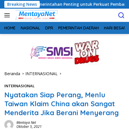
Langsung
i Pemerintahan Penting untuk Perkuat Pembangunan Desa
Breaking News
ke
konten
HOME
NASIONAL
DPR
PEMERINTAH DAERAH
HARI BESAR
Beranda
INTERNASIONAL
INTERNASIONAL
Nyatakan Siap Perang, Menlu
Taiwan Klaim China akan Sangat
Menderita Jika Berani Menyerang
Mentaya Net
Oktober 5, 2021