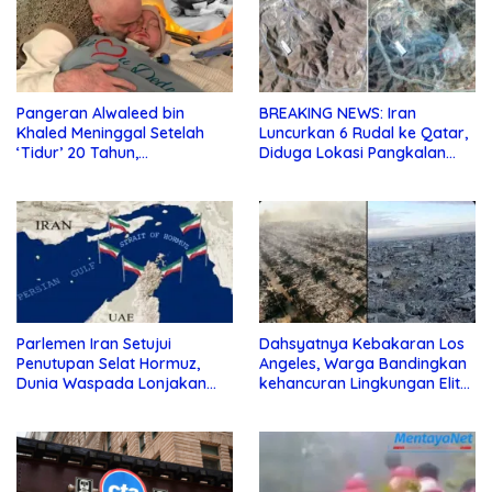
Pangeran Alwaleed bin
BREAKING NEWS: Iran
Khaled Meninggal Setelah
Luncurkan 6 Rudal ke Qatar,
‘Tidur’ 20 Tahun,
Diduga Lokasi Pangkalan
Dimakamkan Sore ini
Militer AS
Parlemen Iran Setujui
Dahsyatnya Kebakaran Los
Penutupan Selat Hormuz,
Angeles, Warga Bandingkan
Dunia Waspada Lonjakan
kehancuran Lingkungan Elit
Harga Minyak
dengan Jalur Gaza