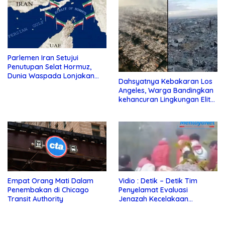
Parlemen Iran Setujui
Penutupan Selat Hormuz,
Dunia Waspada Lonjakan
Dahsyatnya Kebakaran Los
Harga Minyak
Angeles, Warga Bandingkan
kehancuran Lingkungan Elit
dengan Jalur Gaza
Empat Orang Mati Dalam
Vidio : Detik – Detik Tim
Penembakan di Chicago
Penyelamat Evaluasi
Transit Authority
Jenazah Kecelakaan
Helikopter Presiden Iran