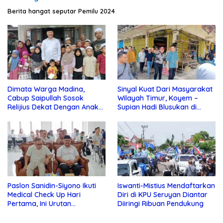
Berita hangat seputar Pemilu 2024
Dimata Warga Madina,
Sinyal Kuat Dari Masyarakat
Cabup Saipullah Sosok
Wilayah Timur, Koyem –
Relijius Dekat Dengan Anak
Supian Hadi Blusukan di
Yatim
Kotim
Paslon Sanidin-Siyono Ikuti
Iswanti-Mistius Mendaftarkan
Medical Check Up Hari
Diri di KPU Seruyan Diantar
Pertama, Ini Urutan
Diiringi Ribuan Pendukung
Pengecekannya