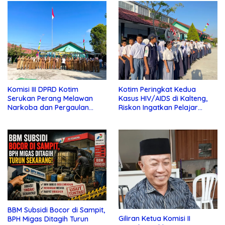
Komisi III DPRD Kotim
Kotim Peringkat Kedua
Serukan Perang Melawan
Kasus HIV/AIDS di Kalteng,
Narkoba dan Pergaulan
Riskon Ingatkan Pelajar
Bebas di Sekolah
Jauhi Pergaulan Bebas
BBM Subsidi Bocor di Sampit,
Giliran Ketua Komisi II
BPH Migas Ditagih Turun