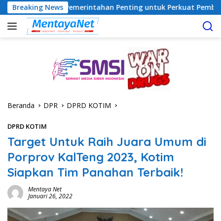
Langsung
rgi Pemerintahan Penting untuk Perkuat Pembangunan Desa
Breaking News
ke
konten
Beranda
DPR
DPRD KOTIM
DPRD KOTIM
Target Untuk Raih Juara Umum di
Porprov KalTeng 2023, Kotim
Siapkan Tim Panahan Terbaik!
Mentaya Net
Januari 26, 2022