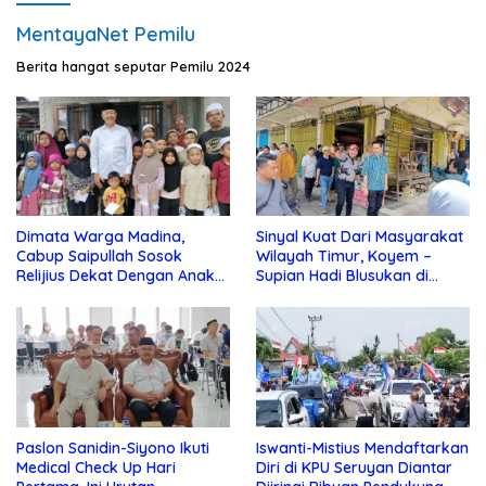
MentayaNet Pemilu
Berita hangat seputar Pemilu 2024
Dimata Warga Madina,
Sinyal Kuat Dari Masyarakat
Cabup Saipullah Sosok
Wilayah Timur, Koyem –
Relijius Dekat Dengan Anak
Supian Hadi Blusukan di
Yatim
Kotim
Paslon Sanidin-Siyono Ikuti
Iswanti-Mistius Mendaftarkan
Medical Check Up Hari
Diri di KPU Seruyan Diantar