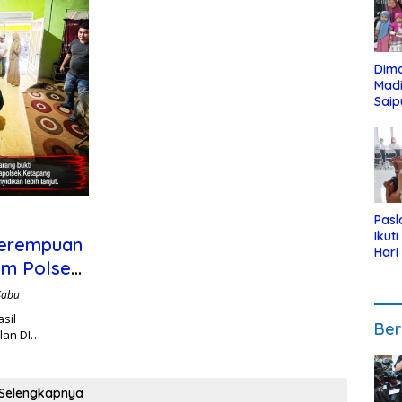
Dim
Mad
Saip
Reli
Anak
Pasl
Ikut
 Perempuan
Hari
im Polsek
Urut
Pen
Sabu
sil
Ber
lan DI…
Selengkapnya