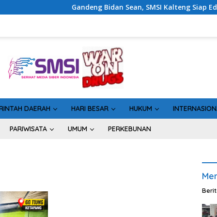
Gandeng Bidan Sean, SMSI Kalteng Siap Edukasi Publik So
RINTAH DAERAH
HARI BESAR
HUKUM
INTERNASION
PARIWISATA
UMUM
PERKEBUNAN
Men
Beri