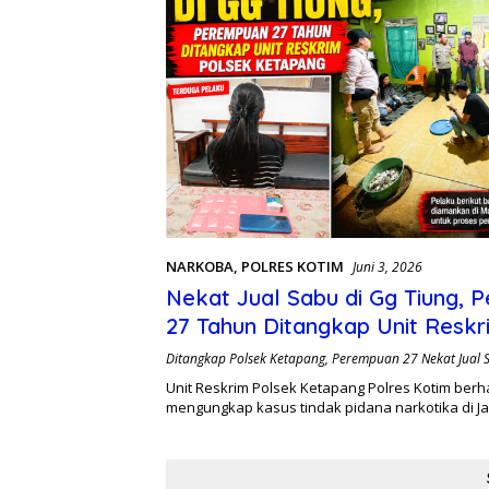
NARKOBA
,
POLRES KOTIM
Juni 3, 2026
Nekat Jual Sabu di Gg Tiung,
27 Tahun Ditangkap Unit Reskr
Ketapang
Ditangkap Polsek Ketapang
,
Perempuan 27 Nekat Jual 
Unit Reskrim Polsek Ketapang Polres Kotim berha
mengungkap kasus tindak pidana narkotika di Ja