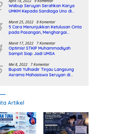
2
April 18, 2022
9 Komentar
Wabup Seruyan Serahkan Karya
UMKM Kepada Sandiaga Uno di
Istiqlal Halal Expo
3
Maret 25, 2022
8 Komentar
5 Cara Menunjukkan Ketulusan Cinta
pada Pasangan, Menghargai
Sepenuh Hati
4
Maret 17, 2022
7 Komentar
Optimis! STKIP Muhammadiyah
Sampit Siap Jadi UMSA
5
Mei 8, 2022
7 Komentar
Bupati Yulhaidir Tinjau Langsung
Asrama Mahasiswa Seruyan di
Banjarmasin
ita Artikel