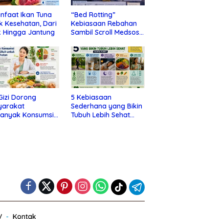
nfaat Ikan Tuna
“Bed Rotting”
k Kesehatan, Dari
Kebiasaan Rebahan
 Hingga Jantung
Sambil Scroll Medsos
yang Ternyata Tanda
Depresi
 Gizi Dorong
5 Kebiasaan
yarakat
Sederhana yang Bikin
banyak Konsumsi
Tubuh Lebih Sehat
nan Utuh untuk
Tanpa Ribet
a Kesehatan
V
Kontak