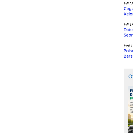
Juli 
Cega
Kelo
SMK
Juli 
Didu
Seor
Juni 
Pols
Bers
O