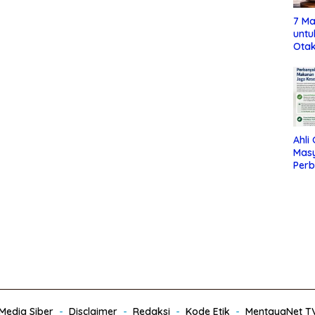
7 Ma
untu
Otak
Ahli
Mas
Per
Maka
Jag
edia Siber
Disclaimer
Redaksi
Kode Etik
MentayaNet T