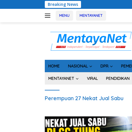
Langsung
Breaking News
ke
konten
MENU
MENTAYANET
HOME
NASIONAL
DPR
PEME
MENTAYANET
VIRAL
PENDIDIKAN
Perempuan 27 Nekat Jual Sabu