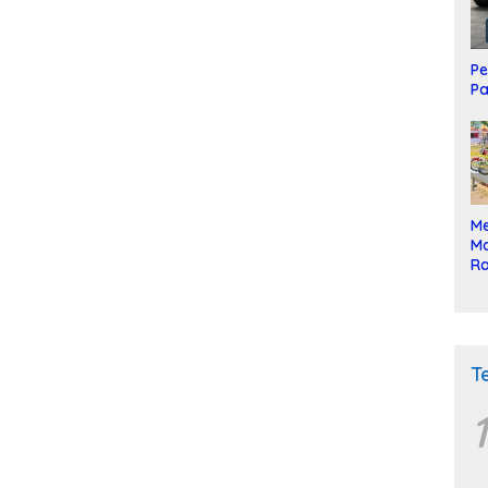
Pe
Pa
Me
Mo
Ra
ke
T
1