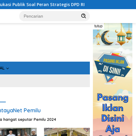
al Peran Strategis DPD RI
Sinergi Perang Melawan Nark
tutup
AL
tayaNet Pemilu
ta hangat seputar Pemilu 2024