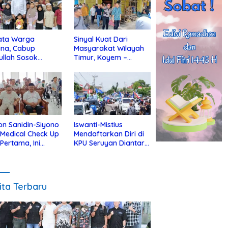
ata Warga
Sinyal Kuat Dari
ina, Cabup
Masyarakat Wilayah
ullah Sosok
Timur, Koyem –
jius Dekat Dengan
Supian Hadi Blusukan
 Yatim
di Kotim
on Sanidin-Siyono
Iswanti-Mistius
i Medical Check Up
Mendaftarkan Diri di
 Pertama, Ini
KPU Seruyan Diantar
an
Diiringi Ribuan
gecekannya
Pendukung
ita Terbaru