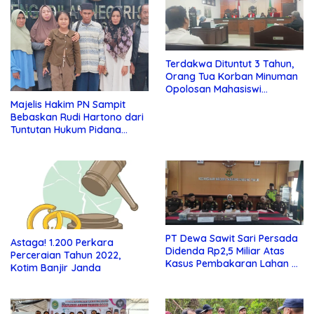
Terdakwa Dituntut 3 Tahun,
Orang Tua Korban Minuman
Opolosan Mahasiswi
Kedokteran Sangat Kecewa!
Majelis Hakim PN Sampit
Bebaskan Rudi Hartono dari
Tuntutan Hukum Pidana
Laporan PT WNL
PT Dewa Sawit Sari Persada
Astaga! 1.200 Perkara
Didenda Rp2,5 Miliar Atas
Perceraian Tahun 2022,
Kasus Pembakaran Lahan di
Kotim Banjir Janda
Jambi