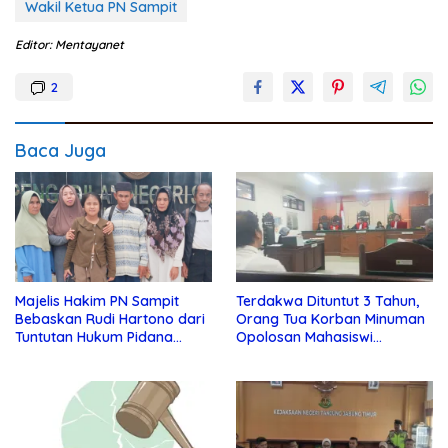
Wakil Ketua PN Sampit
Editor: Mentayanet
2
Baca Juga
Majelis Hakim PN Sampit
Terdakwa Dituntut 3 Tahun,
Bebaskan Rudi Hartono dari
Orang Tua Korban Minuman
Tuntutan Hukum Pidana
Opolosan Mahasiswi
Laporan PT WNL
Kedokteran Sangat Kecewa!