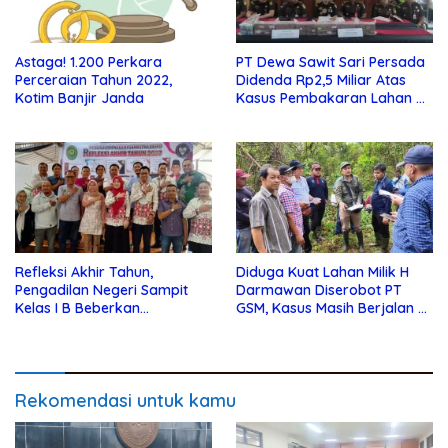
Astaga! 1.200 Perkara
PT Dewa Sawit Sari Persada
Perceraian Tahun 2022,
Didenda Rp2,5 Miliar Atas
Kotim Banjir Janda
Kasus Pembakaran Lahan di
Jambi
Refleksi Akhir Tahun,
Diduga Kuat Lahan Milik H
Pengadilan Negeri Sampit
Darmawan Diserobot PT
Kelas I B Beberkan
GSM, Kasus Masih Berjalan Di
Pencapaiannya !
Pengadilan Negeri Sampit
Rekomendasi untuk kamu