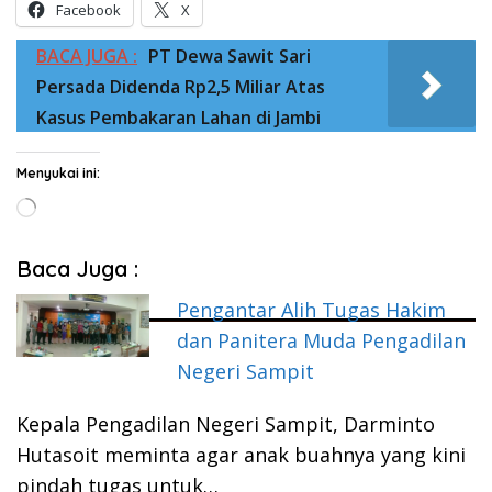
Facebook
X
BACA JUGA :
PT Dewa Sawit Sari
Persada Didenda Rp2,5 Miliar Atas
Kasus Pembakaran Lahan di Jambi
Menyukai ini:
Memuat...
Baca Juga :
Pengantar Alih Tugas Hakim
dan Panitera Muda Pengadilan
Negeri Sampit
Kepala Pengadilan Negeri Sampit, Darminto
Hutasoit meminta agar anak buahnya yang kini
pindah tugas untuk…