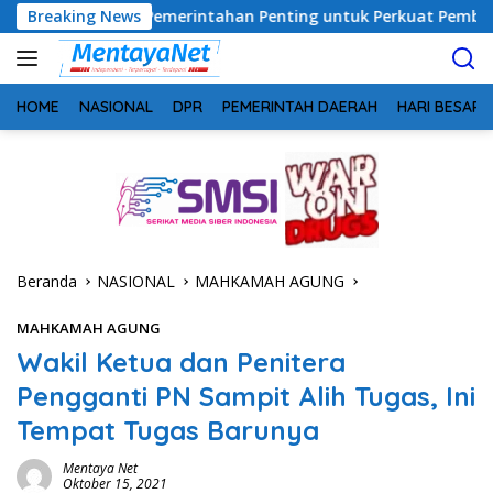
Langsung
ergi Pemerintahan Penting untuk Perkuat Pembangunan Desa
Breaking News
ke
konten
HOME
NASIONAL
DPR
PEMERINTAH DAERAH
HARI BESAR
Beranda
NASIONAL
MAHKAMAH AGUNG
MAHKAMAH AGUNG
Wakil Ketua dan Penitera
Pengganti PN Sampit Alih Tugas, Ini
Tempat Tugas Barunya
Mentaya Net
Oktober 15, 2021