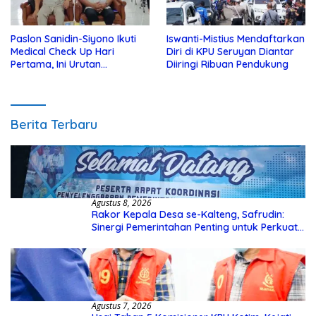
Paslon Sanidin-Siyono Ikuti
Iswanti-Mistius Mendaftarkan
Medical Check Up Hari
Diri di KPU Seruyan Diantar
Pertama, Ini Urutan
Diiringi Ribuan Pendukung
Pengecekannya
Berita Terbaru
Agustus 8, 2026
Rakor Kepala Desa se-Kalteng, Safrudin:
Sinergi Pemerintahan Penting untuk Perkuat
Pembangunan Desa
Agustus 7, 2026