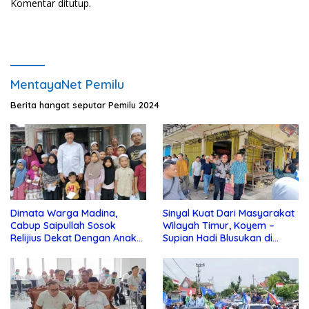
Komentar ditutup.
MentayaNet Pemilu
Berita hangat seputar Pemilu 2024
Dimata Warga Madina,
Sinyal Kuat Dari Masyarakat
Cabup Saipullah Sosok
Wilayah Timur, Koyem –
Relijius Dekat Dengan Anak
Supian Hadi Blusukan di
Yatim
Kotim