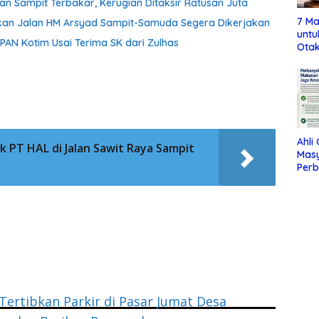
tan Sampit Terbakar, Kerugian Ditaksir Ratusan Juta
7 Ma
aikan Jalan HM Arsyad Sampit-Samuda Segera Dikerjakan
untu
 PAN Kotim Usai Terima SK dari Zulhas
Otak
Ahli
 PT HAL di Jalan Sawit Raya Sampit
Mas
Per
Maka
Jag
ertibkan Parkir di Pasar Jumat Desa