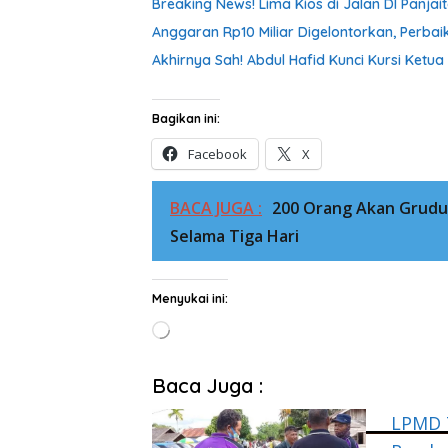
Breaking News! Lima Kios di Jalan DI Panjai
Anggaran Rp10 Miliar Digelontorkan, Perb
Akhirnya Sah! Abdul Hafid Kunci Kursi Ketua
Bagikan ini:
Facebook
X
BACA JUGA :
200 Orang Akan Gruduk
Selama Tiga Hari
Menyukai ini:
Memuat...
Baca Juga :
LPMD T