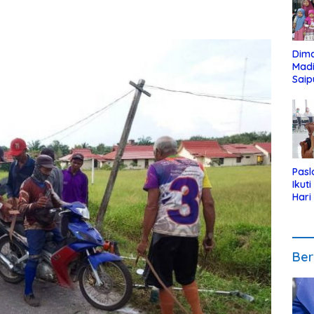
Dim
Mad
Saip
Reli
Anak
Pasl
Ikut
Hari
Urut
Pen
Ber