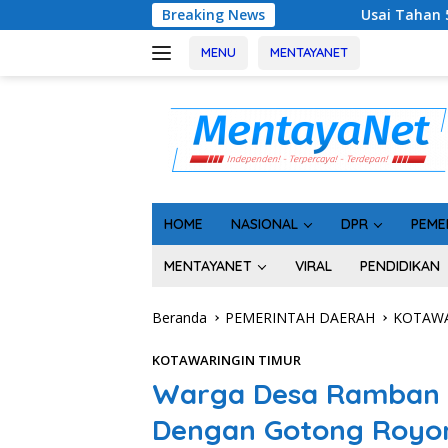
Langsung
Usai Tahan 5 Komisioner KPU Kotim, Kejat
Breaking News
ke
konten
MENU
MENTAYANET
HOME
NASIONAL
DPR
PEME
MENTAYANET
VIRAL
PENDIDIKAN
Beranda
PEMERINTAH DAERAH
KOTAWA
KOTAWARINGIN TIMUR
Warga Desa Ramban L
Dengan Gotong Royon