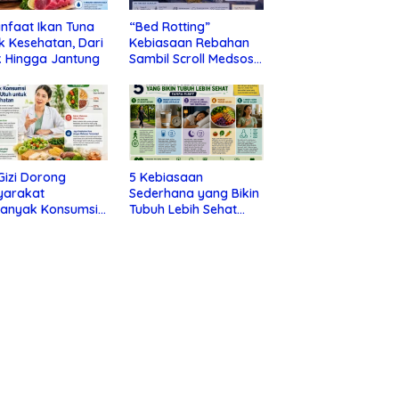
nfaat Ikan Tuna
“Bed Rotting”
k Kesehatan, Dari
Kebiasaan Rebahan
 Hingga Jantung
Sambil Scroll Medsos
yang Ternyata Tanda
Depresi
 Gizi Dorong
5 Kebiasaan
yarakat
Sederhana yang Bikin
banyak Konsumsi
Tubuh Lebih Sehat
nan Utuh untuk
Tanpa Ribet
a Kesehatan