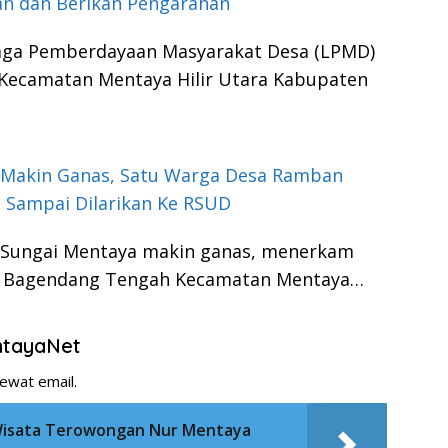
n dan Berikan Pengarahan
ga Pemberdayaan Masyarakat Desa (LPMD)
ecamatan Mentaya Hilir Utara Kabupaten
 Makin Ganas, Satu Warga Desa Ramban
t Sampai Dilarikan Ke RSUD
 Sungai Mentaya makin ganas, menerkam
n Bagendang Tengah Kecamatan Mentaya…
entayaNet
ewat email.
Wisata Terowongan Nur Mentaya