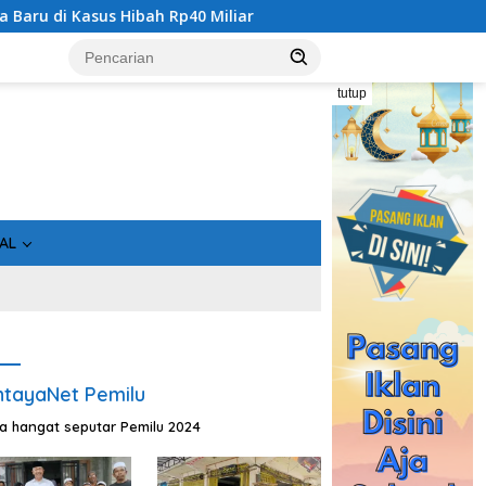
liar
Geger! 5 Komisioner KPU Kotim Ditahan Kejati Kalt
tutup
AL
tayaNet Pemilu
ta hangat seputar Pemilu 2024