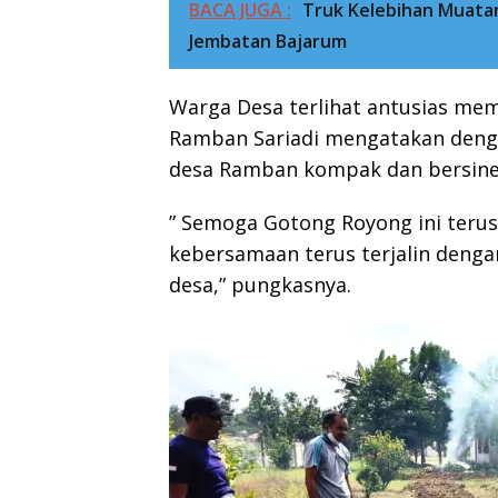
BACA JUGA :
Truk Kelebihan Muata
Jembatan Bajarum
Warga Desa terlihat antusias memb
Ramban Sariadi mengatakan denga
desa Ramban kompak dan bersiner
” Semoga Gotong Royong ini terus 
kebersamaan terus terjalin deng
desa,” pungkasnya.