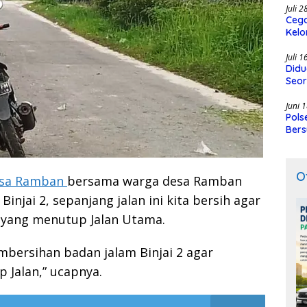
Juli 
Cega
Kelo
SMK
Juli 
Didu
Seor
Juni 
Pols
Bers
O
sa Ramban
bersama warga desa Ramban
njai 2, sepanjang jalan ini kita bersih agar
r yang menutup Jalan Utama.
mbersihan badan jalam Binjai 2 agar
 Jalan,” ucapnya.