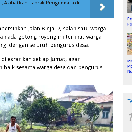
n, Akibatkan Tabrak Pengendara di
Pe
Pa
ersihkan Jalan Binjai 2, salah satu warga
n ada gotong royong ini terlihat warga
gi dengan seluruh pengurus desa.
dilesrarikan setiap Jumat, agar
Me
Mo
an baik sesama warga desa dan pengurus
Ra
ke
T
1