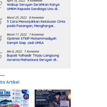
2
April 18, 2022
9 Komentar
Wabup Seruyan Serahkan Karya
UMKM Kepada Sandiaga Uno di
Istiqlal Halal Expo
3
Maret 25, 2022
8 Komentar
5 Cara Menunjukkan Ketulusan Cinta
pada Pasangan, Menghargai
Sepenuh Hati
4
Maret 17, 2022
7 Komentar
Optimis! STKIP Muhammadiyah
Sampit Siap Jadi UMSA
5
Mei 8, 2022
7 Komentar
Bupati Yulhaidir Tinjau Langsung
Asrama Mahasiswa Seruyan di
Banjarmasin
ita Artikel