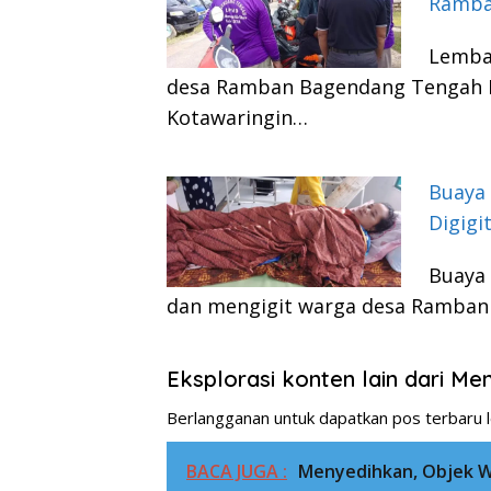
Ramba
Lemba
desa Ramban Bagendang Tengah K
Kotawaringin…
Buaya
Digigi
Buaya
dan mengigit warga desa Ramba
Eksplorasi konten lain dari M
Berlangganan untuk dapatkan pos terbaru l
BACA JUGA :
Menyedihkan, Objek 