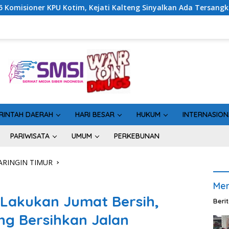
i Kalteng Sinyalkan Ada Tersangka Baru di Kasus Hibah Rp40 Mi
RINTAH DAERAH
HARI BESAR
HUKUM
INTERNASION
PARIWISATA
UMUM
PERKEBUNAN
RINGIN TIMUR
Men
akukan Jumat Bersih,
Beri
g Bersihkan Jalan