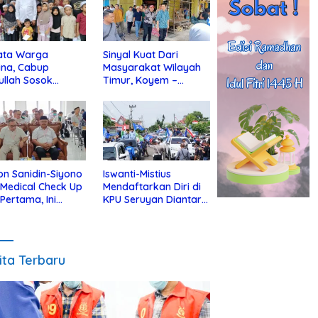
ata Warga
Sinyal Kuat Dari
ina, Cabup
Masyarakat Wilayah
ullah Sosok
Timur, Koyem –
jius Dekat Dengan
Supian Hadi Blusukan
 Yatim
di Kotim
on Sanidin-Siyono
Iswanti-Mistius
i Medical Check Up
Mendaftarkan Diri di
 Pertama, Ini
KPU Seruyan Diantar
an
Diiringi Ribuan
gecekannya
Pendukung
ita Terbaru