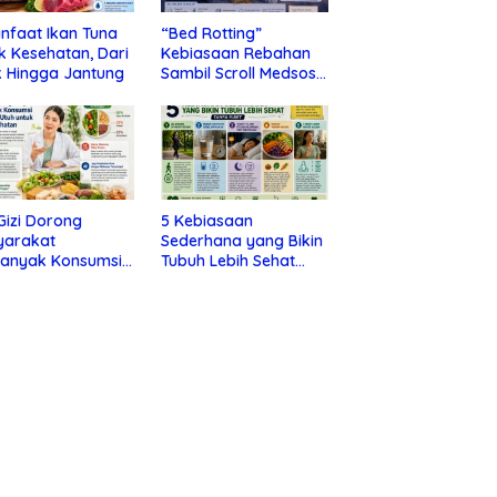
nfaat Ikan Tuna
“Bed Rotting”
k Kesehatan, Dari
Kebiasaan Rebahan
 Hingga Jantung
Sambil Scroll Medsos
yang Ternyata Tanda
Depresi
 Gizi Dorong
5 Kebiasaan
yarakat
Sederhana yang Bikin
banyak Konsumsi
Tubuh Lebih Sehat
nan Utuh untuk
Tanpa Ribet
a Kesehatan