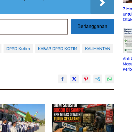
7 Ma
untu
Otak
Berlangganan
DPRD Kotim
KABAR DPRD KOTIM
KALIMANTAN
Ahli
Mas
Per
Maka
Jag