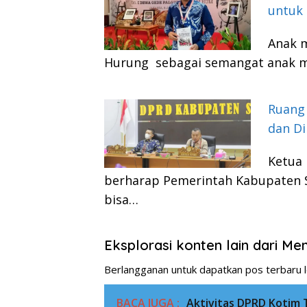
untuk 
Anak 
Hurung sebagai semangat anak m
Ruang 
dan Di
Ketua 
berharap Pemerintah Kabupaten S
bisa…
Eksplorasi konten lain dari M
Berlangganan untuk dapatkan pos terbaru l
BACA JUGA :
Aktivitas DPRD Kotim 