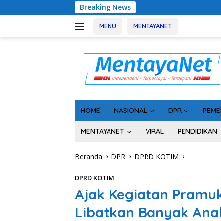
Langsung
Breaking News
Geger! 5 Komisioner
ke
konten
MENU
MENTAYANET
HOME
NASIONAL
DPR
PEME
MENTAYANET
VIRAL
PENDIDIKAN
Beranda
DPR
DPRD KOTIM
DPRD KOTIM
Ajak Kegiatan Pramuk
Libatkan Banyak Ana