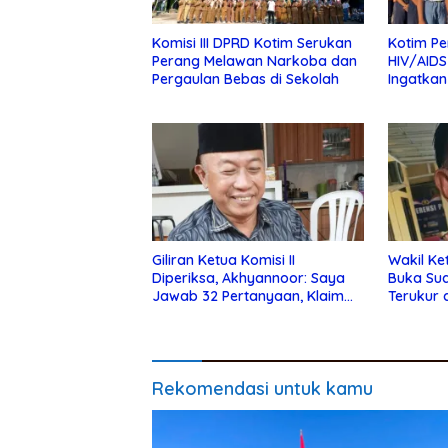
Komisi III DPRD Kotim Serukan
Kotim Pe
Perang Melawan Narkoba dan
HIV/AIDS
Pergaulan Bebas di Sekolah
Ingatkan
Pergaul
Giliran Ketua Komisi II
Wakil Ke
Diperiksa, Akhyannoor: Saya
Buka Su
Jawab 32 Pertanyaan, Klaim
Terukur 
Tak Tahu Soal KSO Agrinas
Rekomendasi untuk kamu