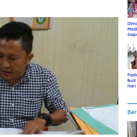
Dim
Mad
Saip
Reli
Anak
Pasl
Ikut
Hari
Urut
Pen
Ber