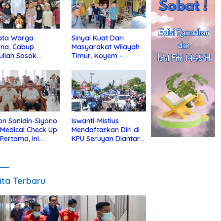
ata Warga
Sinyal Kuat Dari
ina, Cabup
Masyarakat Wilayah
ullah Sosok
Timur, Koyem –
jius Dekat Dengan
Supian Hadi Blusukan
 Yatim
di Kotim
on Sanidin-Siyono
Iswanti-Mistius
i Medical Check Up
Mendaftarkan Diri di
 Pertama, Ini
KPU Seruyan Diantar
an
Diiringi Ribuan
gecekannya
Pendukung
ita Terbaru