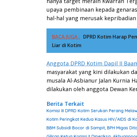
hanya target meraih Kwarran Terg
upaya pembinaan kepada genaras
hal-hal yang merusak kepribadian
BACA JUGA :
DPRD Kotim Harap Pemk
Liar di Kotim
Anggota DPRD Kotim Dapil II Baa
masyarakat yang kini dilakukan 
musala Al-Asbianur Jalan Kurnia 
dilakukan oleh anggota Dewan Ke
Berita Terkait
Komisi III DPRD Kotim Serukan Perang Mel
Kotim Peringkat Kedua Kasus HIV/AIDS di Ka
BBM Subsidi Bocor di Sampit, BPH Migas Dita
Giliran Ketua Komisi II Diperiksa, Akhyann