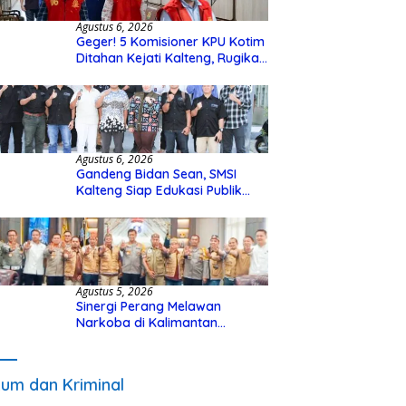
Agustus 6, 2026
Geger! 5 Komisioner KPU Kotim
Ditahan Kejati Kalteng, Rugikan
Negara Rp10 Miliar dari Dana
Hibah Rp40 Miliar
Agustus 6, 2026
Gandeng Bidan Sean, SMSI
Kalteng Siap Edukasi Publik
Soal Peran Strategis DPD RI
Agustus 5, 2026
Sinergi Perang Melawan
Narkoba di Kalimantan
Tengah, GDAN dan Kapolda
Kalteng Siapkan Deklarasi
Akbar
um dan Kriminal