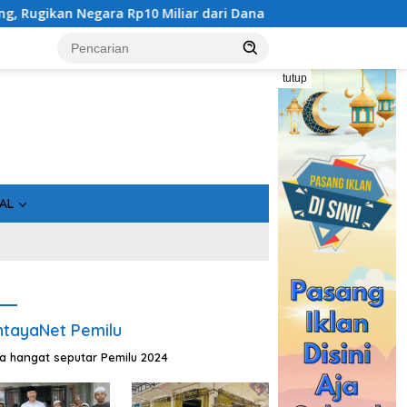
dari Dana Hibah Rp40 Miliar
Gandeng Bidan Sean, SMSI K
tutup
AL
tayaNet Pemilu
ta hangat seputar Pemilu 2024