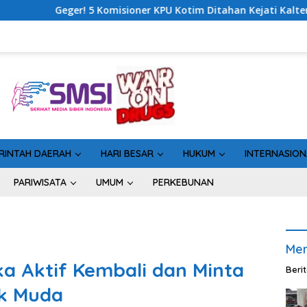
 KPU Kotim Ditahan Kejati Kalteng, Rugikan Negara Rp10 Miliar 
RINTAH DAERAH
HARI BESAR
HUKUM
INTERNASION
PARIWISATA
UMUM
PERKEBUNAN
Men
a Aktif Kembali dan Minta
Beri
k Muda