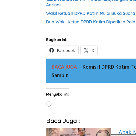
Agrinas
Wakil Ketua II DPRD Kotim Mulai Buka Suar
Dua Wakil Ketua DPRD Kotim Diperiksa Pold
Bagikan ini:
Facebook
X
BACA JUGA :
Komisi I DPRD Kotim T
Sampit
Menyukai ini:
Memuat...
Baca Juga :
Anak 