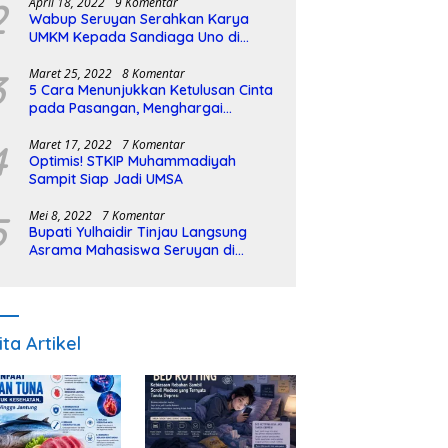
2
April 18, 2022
9 Komentar
Wabup Seruyan Serahkan Karya
UMKM Kepada Sandiaga Uno di
Istiqlal Halal Expo
3
Maret 25, 2022
8 Komentar
5 Cara Menunjukkan Ketulusan Cinta
pada Pasangan, Menghargai
Sepenuh Hati
4
Maret 17, 2022
7 Komentar
Optimis! STKIP Muhammadiyah
Sampit Siap Jadi UMSA
5
Mei 8, 2022
7 Komentar
Bupati Yulhaidir Tinjau Langsung
Asrama Mahasiswa Seruyan di
Banjarmasin
ita Artikel