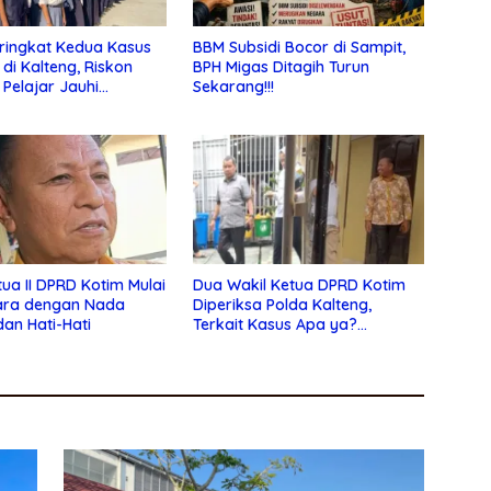
ringkat Kedua Kasus
BBM Subsidi Bocor di Sampit,
 di Kalteng, Riskon
BPH Migas Ditagih Turun
 Pelajar Jauhi
Sekarang!!!
an Bebas
tua II DPRD Kotim Mulai
Dua Wakil Ketua DPRD Kotim
ara dengan Nada
Diperiksa Polda Kalteng,
dan Hati-Hati
Terkait Kasus Apa ya?…