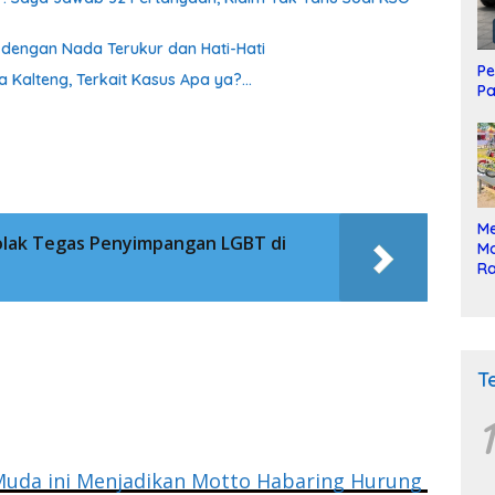
a dengan Nada Terukur dan Hati-Hati
Pe
a Kalteng, Terkait Kasus Apa ya?…
Pa
Me
olak Tegas Penyimpangan LGBT di
Mo
Ra
ke
T
1
Muda ini Menjadikan Motto Habaring Hurung