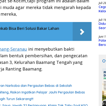
iat se-Kotim,tapi program ini adalah dalam
Juli 
i muda agar mereka tidak mengarah kepada
Cega
Kelo
 mereka,
SMK
Juli 
Didu
ab Bisa Beri Solusi Bakar Lahan
Seor
Juni 
Pols
Bers
mang-Seranau
ini menyebutkan bakti
dalam bentuk pembersihan, dan pengecatan
O
Hasan 3, Kelurahan Baamang Tengah yang
rja Ranting Baamang.
awan Narkoba dan Pergaulan Bebas di Sekolah
lteng, Riskon Ingatkan Pelajar Jauhi Pergaulan Bebas
gih Turun Sekarang!!!
oor: Saya Jawab 32 Pertanyaan, Klaim Tak Tahu Soal KSO