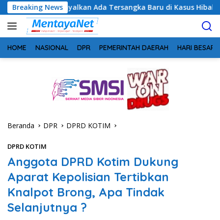
Langsung
inyalkan Ada Tersangka Baru di Kasus Hibah Rp40 Miliar
Breaking News
ke
konten
HOME
NASIONAL
DPR
PEMERINTAH DAERAH
HARI BESAR
Beranda
DPR
DPRD KOTIM
DPRD KOTIM
Anggota DPRD Kotim Dukung
Aparat Kepolisian Tertibkan
Knalpot Brong, Apa Tindak
Selanjutnya ?