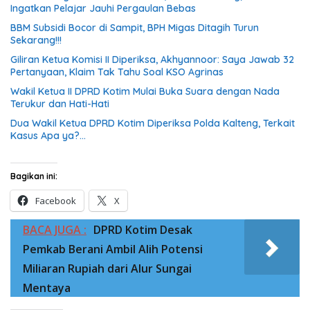
Ingatkan Pelajar Jauhi Pergaulan Bebas
BBM Subsidi Bocor di Sampit, BPH Migas Ditagih Turun
Sekarang!!!
Giliran Ketua Komisi II Diperiksa, Akhyannoor: Saya Jawab 32
Pertanyaan, Klaim Tak Tahu Soal KSO Agrinas
Wakil Ketua II DPRD Kotim Mulai Buka Suara dengan Nada
Terukur dan Hati-Hati
Dua Wakil Ketua DPRD Kotim Diperiksa Polda Kalteng, Terkait
Kasus Apa ya?…
Bagikan ini:
Facebook
X
BACA JUGA :
DPRD Kotim Desak
Pemkab Berani Ambil Alih Potensi
Miliaran Rupiah dari Alur Sungai
Mentaya