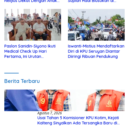
Relijius Dekat Dengan Anak
Supian Hadi Blusukan di
Yatim
Kotim
Paslon Sanidin-Siyono Ikuti
Iswanti-Mistius Mendaftarkan
Medical Check Up Hari
Diri di KPU Seruyan Diantar
Pertama, Ini Urutan
Diiringi Ribuan Pendukung
Pengecekannya
Berita Terbaru
Agustus 7, 2026
Usai Tahan 5 Komisioner KPU Kotim, Kejati
Kalteng Sinyalkan Ada Tersangka Baru di
Kasus Hibah Rp40 Miliar