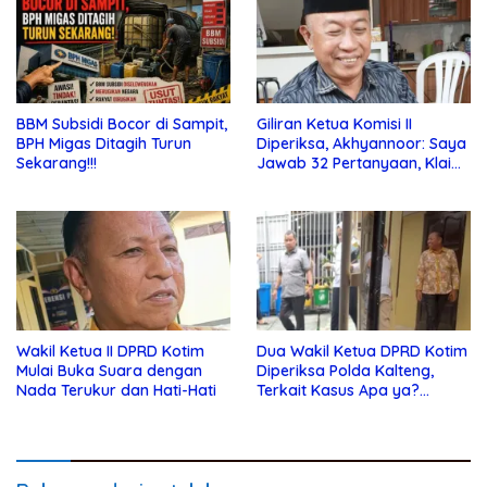
BBM Subsidi Bocor di Sampit,
Giliran Ketua Komisi II
BPH Migas Ditagih Turun
Diperiksa, Akhyannoor: Saya
Sekarang!!!
Jawab 32 Pertanyaan, Klaim
Tak Tahu Soal KSO Agrinas
Wakil Ketua II DPRD Kotim
Dua Wakil Ketua DPRD Kotim
Mulai Buka Suara dengan
Diperiksa Polda Kalteng,
Nada Terukur dan Hati-Hati
Terkait Kasus Apa ya?…