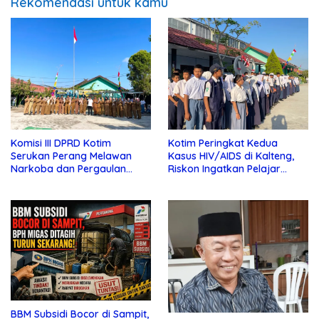
Rekomendasi untuk kamu
Komisi III DPRD Kotim
Kotim Peringkat Kedua
Serukan Perang Melawan
Kasus HIV/AIDS di Kalteng,
Narkoba dan Pergaulan
Riskon Ingatkan Pelajar
Bebas di Sekolah
Jauhi Pergaulan Bebas
BBM Subsidi Bocor di Sampit,