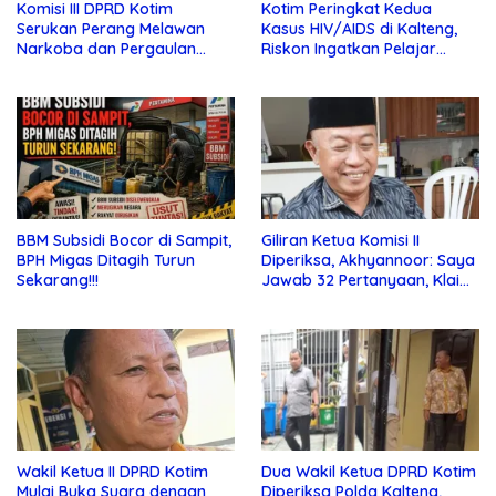
Komisi III DPRD Kotim
Kotim Peringkat Kedua
Serukan Perang Melawan
Kasus HIV/AIDS di Kalteng,
Narkoba dan Pergaulan
Riskon Ingatkan Pelajar
Bebas di Sekolah
Jauhi Pergaulan Bebas
BBM Subsidi Bocor di Sampit,
Giliran Ketua Komisi II
BPH Migas Ditagih Turun
Diperiksa, Akhyannoor: Saya
Sekarang!!!
Jawab 32 Pertanyaan, Klaim
Tak Tahu Soal KSO Agrinas
Wakil Ketua II DPRD Kotim
Dua Wakil Ketua DPRD Kotim
Mulai Buka Suara dengan
Diperiksa Polda Kalteng,