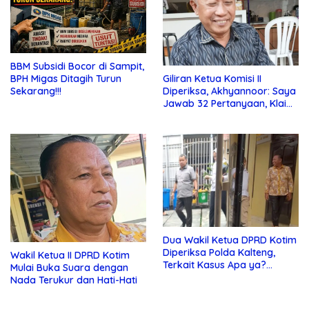
BBM Subsidi Bocor di Sampit,
Giliran Ketua Komisi II
BPH Migas Ditagih Turun
Diperiksa, Akhyannoor: Saya
Sekarang!!!
Jawab 32 Pertanyaan, Klaim
Tak Tahu Soal KSO Agrinas
Dua Wakil Ketua DPRD Kotim
Diperiksa Polda Kalteng,
Wakil Ketua II DPRD Kotim
Terkait Kasus Apa ya?…
Mulai Buka Suara dengan
Nada Terukur dan Hati-Hati