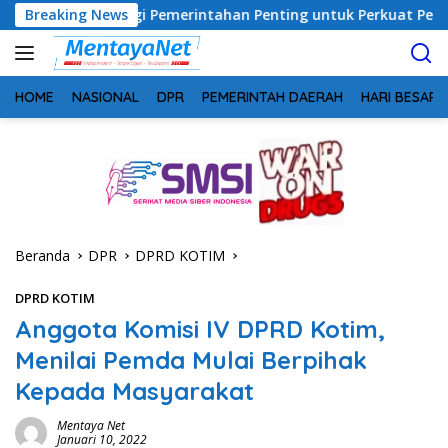
Langsung
 Sinergi Pemerintahan Penting untuk Perkuat Pembangunan Des
Breaking News
ke
konten
HOME
NASIONAL
DPR
PEMERINTAH DAERAH
HARI BESAR
Beranda
DPR
DPRD KOTIM
DPRD KOTIM
Anggota Komisi IV DPRD Kotim,
Menilai Pemda Mulai Berpihak
Kepada Masyarakat
Mentaya Net
Januari 10, 2022