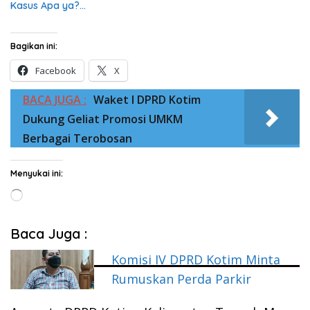
Kasus Apa ya?…
Bagikan ini:
Facebook
X
BACA JUGA :
Waket I DPRD Kotim
Dukung Geliat Promosi UMKM
Berbagai Terobosan
Menyukai ini:
Memuat...
Baca Juga :
Komisi IV DPRD Kotim Minta
Rumuskan Perda Parkir