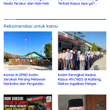
Nada Terukur dan Hati-Hati
Terkait Kasus Apa ya?…
Rekomendasi untuk kamu
Komisi III DPRD Kotim
Kotim Peringkat Kedua
Serukan Perang Melawan
Kasus HIV/AIDS di Kalteng,
Narkoba dan Pergaulan
Riskon Ingatkan Pelajar
Bebas di Sekolah
Jauhi Pergaulan Bebas