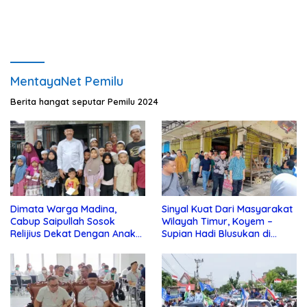
MentayaNet Pemilu
Berita hangat seputar Pemilu 2024
Dimata Warga Madina,
Sinyal Kuat Dari Masyarakat
Cabup Saipullah Sosok
Wilayah Timur, Koyem –
Relijius Dekat Dengan Anak
Supian Hadi Blusukan di
Yatim
Kotim