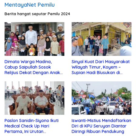
MentayaNet Pemilu
Berita hangat seputar Pemilu 2024
Dimata Warga Madina,
Sinyal Kuat Dari Masyarakat
Cabup Saipullah Sosok
Wilayah Timur, Koyem –
Relijius Dekat Dengan Anak
Supian Hadi Blusukan di
Yatim
Kotim
Paslon Sanidin-Siyono Ikuti
Iswanti-Mistius Mendaftarkan
Medical Check Up Hari
Diri di KPU Seruyan Diantar
Pertama, Ini Urutan
Diiringi Ribuan Pendukung