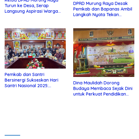
Ketua DPRD Murung Raya
DPRD Murung Raya Desak
Turun ke Desa, Serap
Pemkab dan Bapanas Ambil
Langsung Aspirasi Warga
Langkah Nyata Tekan
Danau Usung
Kenaikan Harga Beras
Premium
Pemkab dan Santri
Bersinergi Sukseskan Hari
Dina Maulidah Dorong
Santri Nasional 2025:
Budaya Membaca Sejak Dini
Pemerintah Dukung Gerakan
untuk Perkuat Pendidikan
Santri Berdaya dan
Murung Raya
Berkarakter