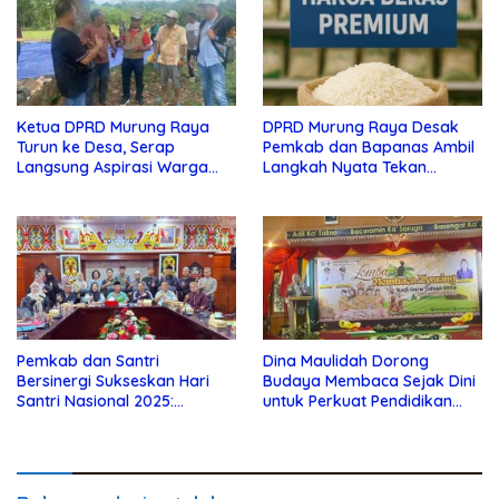
Ketua DPRD Murung Raya
DPRD Murung Raya Desak
Turun ke Desa, Serap
Pemkab dan Bapanas Ambil
Langsung Aspirasi Warga
Langkah Nyata Tekan
Danau Usung
Kenaikan Harga Beras
Premium
Pemkab dan Santri
Dina Maulidah Dorong
Bersinergi Sukseskan Hari
Budaya Membaca Sejak Dini
Santri Nasional 2025:
untuk Perkuat Pendidikan
Pemerintah Dukung Gerakan
Murung Raya
Santri Berdaya dan
Berkarakter