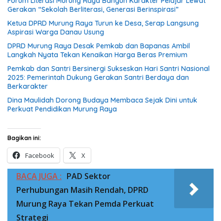
Forum Literasi Murung Raya Bangun Karakter Pelajar Lewat
Gerakan “Sekolah Berliterasi, Generasi Berinspirasi”
Ketua DPRD Murung Raya Turun ke Desa, Serap Langsung
Aspirasi Warga Danau Usung
DPRD Murung Raya Desak Pemkab dan Bapanas Ambil
Langkah Nyata Tekan Kenaikan Harga Beras Premium
Pemkab dan Santri Bersinergi Sukseskan Hari Santri Nasional
2025: Pemerintah Dukung Gerakan Santri Berdaya dan
Berkarakter
Dina Maulidah Dorong Budaya Membaca Sejak Dini untuk
Perkuat Pendidikan Murung Raya
Bagikan ini:
Facebook
X
BACA JUGA :
PAD Sektor
Perhubungan Masih Rendah, DPRD
Murung Raya Tekan Pemda Perkuat
Strategi