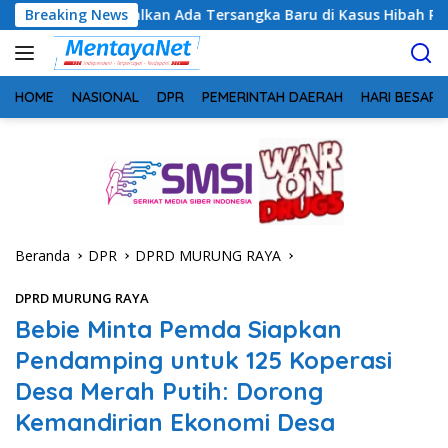
Langsung
yalkan Ada Tersangka Baru di Kasus Hibah Rp40 Miliar
Breaking News
G
ke
konten
HOME
NASIONAL
DPR
PEMERINTAH DAERAH
HARI BESAR
Beranda
DPR
DPRD MURUNG RAYA
DPRD MURUNG RAYA
Bebie Minta Pemda Siapkan
Pendamping untuk 125 Koperasi
Desa Merah Putih: Dorong
Kemandirian Ekonomi Desa