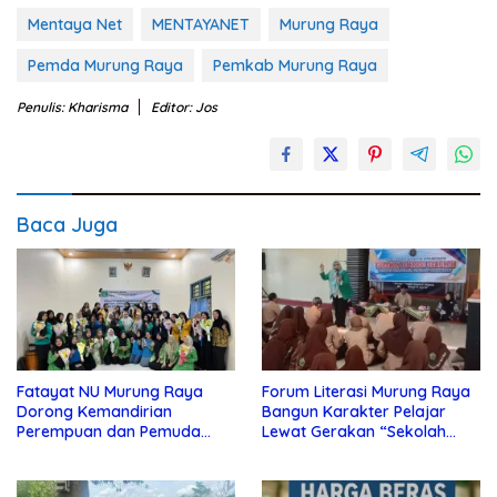
Mentaya Net
MENTAYANET
Murung Raya
Pemda Murung Raya
Pemkab Murung Raya
Penulis: Kharisma
Editor: Jos
Baca Juga
Fatayat NU Murung Raya
Forum Literasi Murung Raya
Dorong Kemandirian
Bangun Karakter Pelajar
Perempuan dan Pemuda
Lewat Gerakan “Sekolah
Lewat Pelatihan
Berliterasi, Generasi
Kewirausahaan
Berinspirasi”