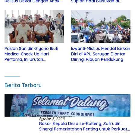
Relijius Dekat Dengan Anak
Supian Hadi Blusukan di
Yatim
Kotim
Paslon Sanidin-Siyono Ikuti
Iswanti-Mistius Mendaftarkan
Medical Check Up Hari
Diri di KPU Seruyan Diantar
Pertama, Ini Urutan
Diiringi Ribuan Pendukung
Pengecekannya
Berita Terbaru
Agustus 8, 2026
Rakor Kepala Desa se-Kalteng, Safrudin:
Sinergi Pemerintahan Penting untuk Perkuat
Pembangunan Desa