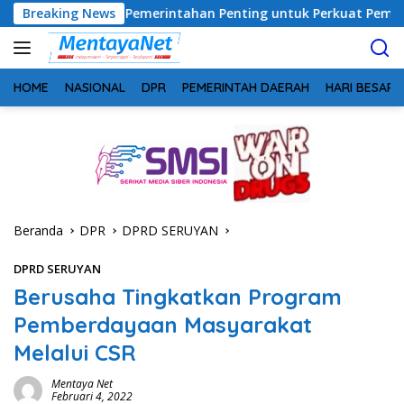
Langsung
inergi Pemerintahan Penting untuk Perkuat Pembangunan Desa
Breaking News
ke
konten
HOME
NASIONAL
DPR
PEMERINTAH DAERAH
HARI BESAR
Beranda
DPR
DPRD SERUYAN
DPRD SERUYAN
Berusaha Tingkatkan Program
Pemberdayaan Masyarakat
Melalui CSR
Mentaya Net
Februari 4, 2022