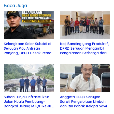
Baca Juga
Kelangkaan Solar Subsidi di
Kaji Banding yang Produktif,
Seruyan Picu Antrean
DPRD Seruyan Mengambil
Panjang, DPRD Desak Pemda
Pengalaman Berharga dari
Turun Tangan
Lamandau
Subani Tinjau Infrastruktur
Anggota DPRD Seruyan
Jalan Kuala Pembuang-
Soroti Pengelolaan Limbah
Bangkal Jelang MTQH ke-18
dan Izin Pabrik Kelapa Sawit
Seruyan
PT Jaya Oleo Sejahtera