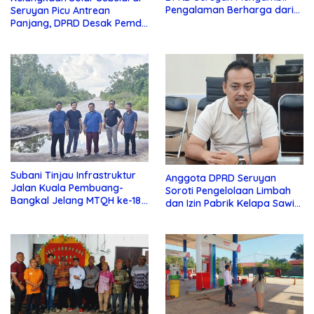
Pengalaman Berharga dari
Seruyan Picu Antrean
Lamandau
Panjang, DPRD Desak Pemda
Turun Tangan
Subani Tinjau Infrastruktur
Anggota DPRD Seruyan
Jalan Kuala Pembuang-
Soroti Pengelolaan Limbah
Bangkal Jelang MTQH ke-18
dan Izin Pabrik Kelapa Sawit
Seruyan
PT Jaya Oleo Sejahtera