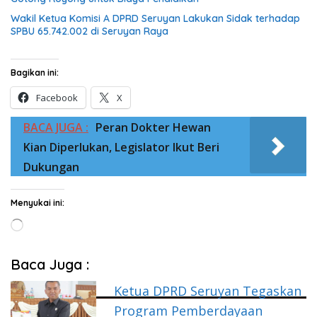
Wakil Ketua Komisi A DPRD Seruyan Lakukan Sidak terhadap
SPBU 65.742.002 di Seruyan Raya
Bagikan ini:
Facebook
X
BACA JUGA :
Peran Dokter Hewan
Kian Diperlukan, Legislator Ikut Beri
Dukungan
Menyukai ini:
Memuat...
Baca Juga :
Ketua DPRD Seruyan Tegaskan
Program Pemberdayaan