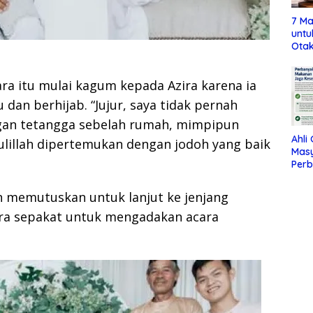
7 Ma
untu
Otak
a itu mulai kagum kepada Azira karena ia
dan berhijab. “Jujur, saya tidak pernah
gan tetangga sebelah rumah, mimpipun
Ahli
ulillah dipertemukan dengan jodoh yang baik
Mas
Per
Maka
Jag
n memutuskan untuk lanjut ke jenjang
ira sepakat untuk mengadakan acara