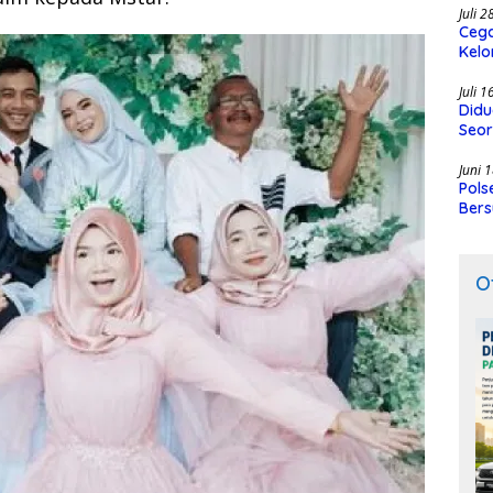
Juli 
Cega
Kelo
SMK
Juli 
Didu
Seor
Juni 
Pols
Bers
O