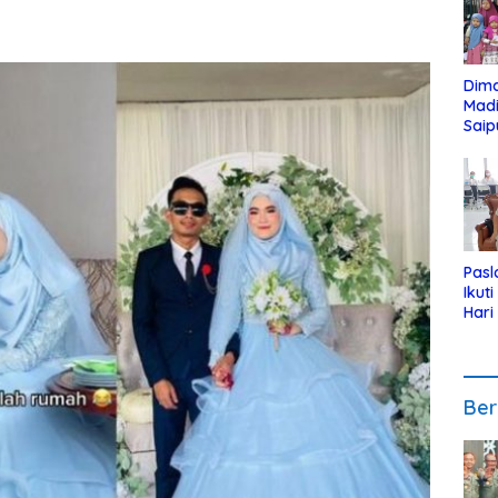
Dim
Mad
Saip
Reli
Anak
Pasl
Ikut
Hari
Urut
Pen
Ber