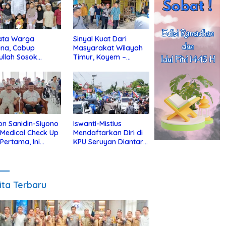
ata Warga
Sinyal Kuat Dari
ina, Cabup
Masyarakat Wilayah
ullah Sosok
Timur, Koyem –
jius Dekat Dengan
Supian Hadi Blusukan
 Yatim
di Kotim
on Sanidin-Siyono
Iswanti-Mistius
i Medical Check Up
Mendaftarkan Diri di
 Pertama, Ini
KPU Seruyan Diantar
an
Diiringi Ribuan
gecekannya
Pendukung
ita Terbaru