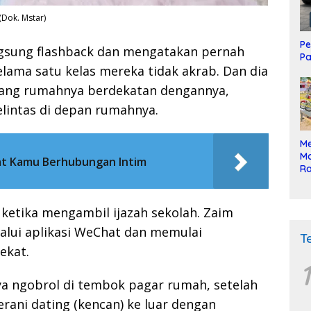
 (Dok. Mstar)
Pe
angsung flashback dan mengatakan pernah
Pa
elama satu kelas mereka tidak akrab. Dan dia
 yang rumahnya berdekatan dengannya,
elintas di depan rumahnya.
Me
Mo
aat Kamu Berhubungan Intim
Ra
ke
ketika mengambil ijazah sekolah. Zaim
lui aplikasi WeChat dan memulai
T
ekat.
1
ya ngobrol di tembok pagar rumah, setelah
ani dating (kencan) ke luar dengan