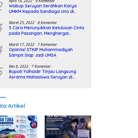
2
April 18, 2022
9 Komentar
Wabup Seruyan Serahkan Karya
UMKM Kepada Sandiaga Uno di
Istiqlal Halal Expo
3
Maret 25, 2022
8 Komentar
5 Cara Menunjukkan Ketulusan Cinta
pada Pasangan, Menghargai
Sepenuh Hati
4
Maret 17, 2022
7 Komentar
Optimis! STKIP Muhammadiyah
Sampit Siap Jadi UMSA
5
Mei 8, 2022
7 Komentar
Bupati Yulhaidir Tinjau Langsung
Asrama Mahasiswa Seruyan di
Banjarmasin
ita Artikel