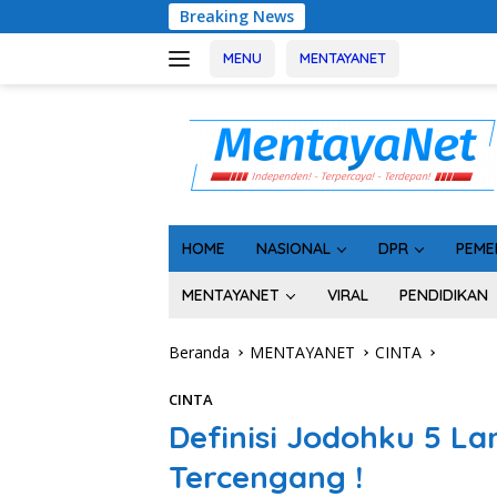
Langsung
Breaking News
Sinergi Perang 
ke
konten
MENU
MENTAYANET
HOME
NASIONAL
DPR
PEME
MENTAYANET
VIRAL
PENDIDIKAN
Beranda
MENTAYANET
CINTA
CINTA
Definisi Jodohku 5 L
Tercengang !