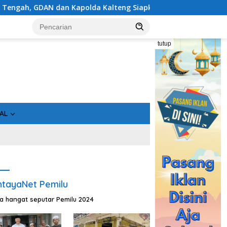
teng Siapkan Deklarasi Akbar
Pantau Karhutla di Kotim
tutup
AL
tayaNet Pemilu
ta hangat seputar Pemilu 2024