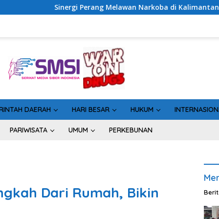
Melawan Narkoba di Kalimantan Tengah, GDAN dan Kapolda Kal
RINTAH DAERAH
HARI BESAR
HUKUM
INTERNASION
PARIWISATA
UMUM
PERKEBUNAN
Men
angkah Dari Rumah, Bikin
Beri