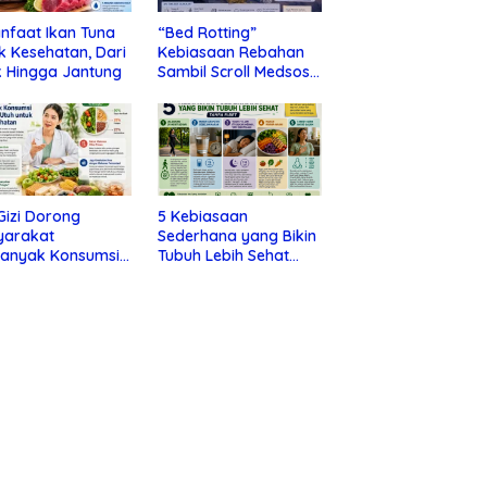
nfaat Ikan Tuna
“Bed Rotting”
k Kesehatan, Dari
Kebiasaan Rebahan
 Hingga Jantung
Sambil Scroll Medsos
yang Ternyata Tanda
Depresi
 Gizi Dorong
5 Kebiasaan
yarakat
Sederhana yang Bikin
banyak Konsumsi
Tubuh Lebih Sehat
nan Utuh untuk
Tanpa Ribet
a Kesehatan