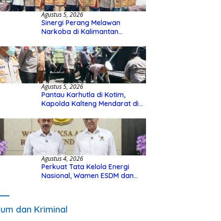
Agustus 5, 2026
Sinergi Perang Melawan
Narkoba di Kalimantan
Tengah, GDAN dan Kapolda
Kalteng Siapkan Deklarasi
Akbar
Agustus 5, 2026
Pantau Karhutla di Kotim,
Kapolda Kalteng Mendarat di
Sampit Gunakan Helikopter
Polisi
Agustus 4, 2026
Perkuat Tata Kelola Energi
Nasional, Wamen ESDM dan
Wakil Jaksa Agung Sepakat
Perketat Pengawalan Hukum
um dan Kriminal