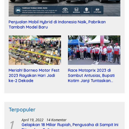
Penjualan Mobil Hybrid di Indonesia Naik, Pabrikan
Tambah Model Baru
Meriah! Borneo Motor Fest
Race Motoprix 2023 di
2023 Rayakan Hari Jadi
Sambut Antusias, Bupati
ke-2 Dekade
Kotim Janji Tuntaskan
Pembangunan Sirkuit
Terpopuler
1
April 19, 2022
14 Komentar
Gelapkan 18 Miliar Rupiah, Pengusaha di Sampit Ini