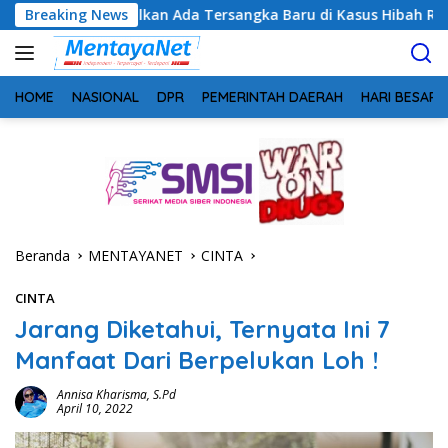
Langsung
alkan Ada Tersangka Baru di Kasus Hibah Rp40 Miliar
Breaking News
G
ke
konten
HOME
NASIONAL
DPR
PEMERINTAH DAERAH
HARI BESAR
Beranda
MENTAYANET
CINTA
CINTA
Jarang Diketahui, Ternyata Ini 7
Manfaat Dari Berpelukan Loh !
Annisa Kharisma, S.Pd
April 10, 2022