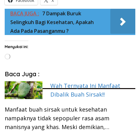
Facebook
X
BACA JUGA :
7 Dampak Buruk
Selingkuh Bagi Kesehatan, Apakah
Ada Pada Pasanganmu ?
Menyukai ini:
Memuat...
Baca Juga :
Wah Ternyata Ini Manfaat
Dibalik Buah Sirsak!!
Manfaat buah sirsak untuk kesehatan
nampaknya tidak sepopuler rasa asam
manisnya yang khas. Meski demikian,…