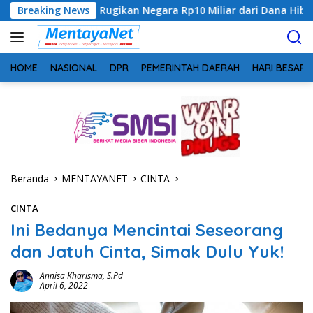
Langsung
 Rugikan Negara Rp10 Miliar dari Dana Hibah Rp40 Miliar
Breaking News
ke
konten
HOME
NASIONAL
DPR
PEMERINTAH DAERAH
HARI BESAR
Beranda
MENTAYANET
CINTA
CINTA
Ini Bedanya Mencintai Seseorang
dan Jatuh Cinta, Simak Dulu Yuk!
Annisa Kharisma, S.Pd
April 6, 2022