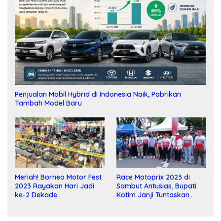
Penjualan Mobil Hybrid di Indonesia Naik, Pabrikan
Tambah Model Baru
Meriah! Borneo Motor Fest
Race Motoprix 2023 di
2023 Rayakan Hari Jadi
Sambut Antusias, Bupati
ke-2 Dekade
Kotim Janji Tuntaskan
Pembangunan Sirkuit