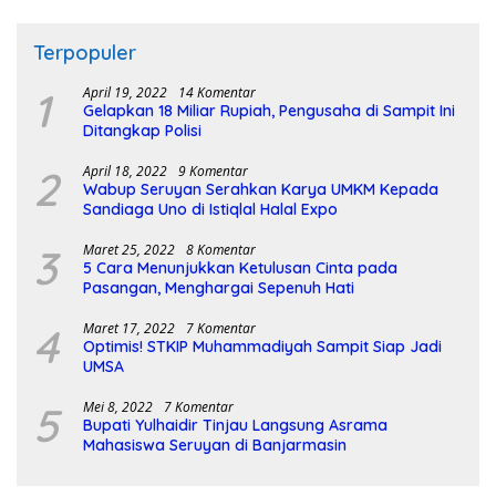
Terpopuler
1
April 19, 2022
14 Komentar
Gelapkan 18 Miliar Rupiah, Pengusaha di Sampit Ini
Ditangkap Polisi
2
April 18, 2022
9 Komentar
Wabup Seruyan Serahkan Karya UMKM Kepada
Sandiaga Uno di Istiqlal Halal Expo
3
Maret 25, 2022
8 Komentar
5 Cara Menunjukkan Ketulusan Cinta pada
Pasangan, Menghargai Sepenuh Hati
4
Maret 17, 2022
7 Komentar
Optimis! STKIP Muhammadiyah Sampit Siap Jadi
UMSA
5
Mei 8, 2022
7 Komentar
Bupati Yulhaidir Tinjau Langsung Asrama
Mahasiswa Seruyan di Banjarmasin