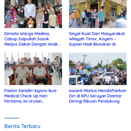
Dimata Warga Madina,
Sinyal Kuat Dari Masyarakat
Cabup Saipullah Sosok
Wilayah Timur, Koyem –
Relijius Dekat Dengan Anak
Supian Hadi Blusukan di
Yatim
Kotim
Paslon Sanidin-Siyono Ikuti
Iswanti-Mistius Mendaftarkan
Medical Check Up Hari
Diri di KPU Seruyan Diantar
Pertama, Ini Urutan
Diiringi Ribuan Pendukung
Pengecekannya
Berita Terbaru