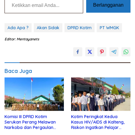
Berlangganan
Ada Apa ?
Akan Sidak
DPRD Kotim
PT WMGK
Editor: Mentayanets
Baca Juga
Komisi III DPRD Kotim
Kotim Peringkat Kedua
Serukan Perang Melawan
Kasus HIV/AIDS di Kalteng,
Narkoba dan Pergaulan
Riskon Ingatkan Pelajar
Bebas di Sekolah
Jauhi Pergaulan Bebas