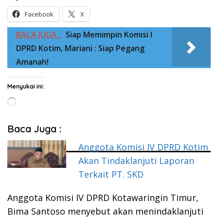
Facebook
X
BACA JUGA :
Siap Memimpin Komisi I
DPRD Kotim, Mariani : Siap Pegang
Amanah!
Menyukai ini:
Memuat...
Baca Juga :
Anggota Komisi IV DPRD Kotim
Akan Tindaklanjuti Laporan
Terkait PT. SKD
Anggota Komisi IV DPRD Kotawaringin Timur,
Bima Santoso menyebut akan menindaklanjuti