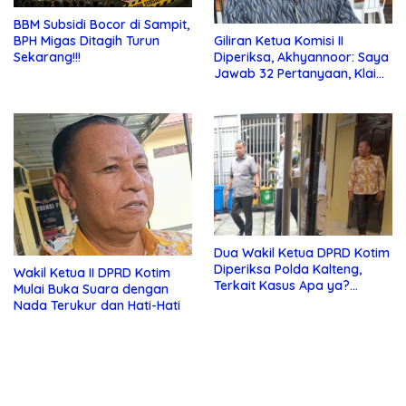
BBM Subsidi Bocor di Sampit,
Giliran Ketua Komisi II
BPH Migas Ditagih Turun
Diperiksa, Akhyannoor: Saya
Sekarang!!!
Jawab 32 Pertanyaan, Klaim
Tak Tahu Soal KSO Agrinas
Dua Wakil Ketua DPRD Kotim
Diperiksa Polda Kalteng,
Wakil Ketua II DPRD Kotim
Terkait Kasus Apa ya?…
Mulai Buka Suara dengan
Nada Terukur dan Hati-Hati