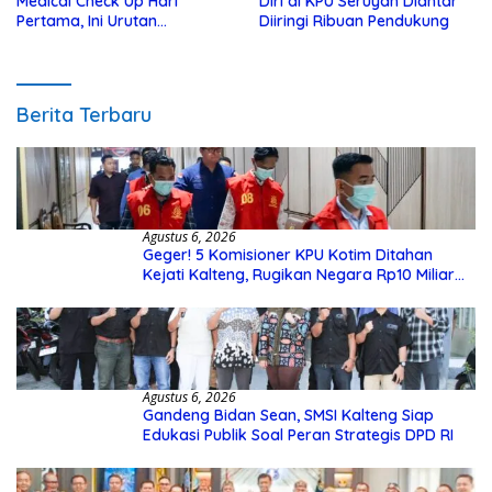
Medical Check Up Hari
Diri di KPU Seruyan Diantar
Pertama, Ini Urutan
Diiringi Ribuan Pendukung
Pengecekannya
Berita Terbaru
Agustus 6, 2026
Geger! 5 Komisioner KPU Kotim Ditahan
Kejati Kalteng, Rugikan Negara Rp10 Miliar
dari Dana Hibah Rp40 Miliar
Agustus 6, 2026
Gandeng Bidan Sean, SMSI Kalteng Siap
Edukasi Publik Soal Peran Strategis DPD RI