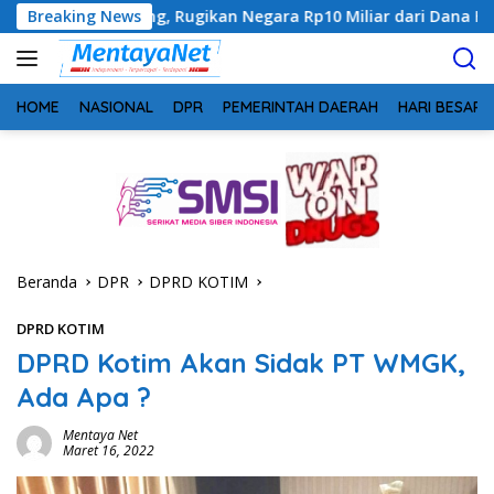
Langsung
lteng, Rugikan Negara Rp10 Miliar dari Dana Hibah Rp40 Miliar
Breaking News
ke
konten
HOME
NASIONAL
DPR
PEMERINTAH DAERAH
HARI BESAR
Beranda
DPR
DPRD KOTIM
DPRD KOTIM
DPRD Kotim Akan Sidak PT WMGK,
Ada Apa ?
Mentaya Net
Maret 16, 2022