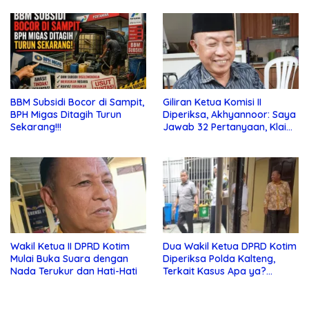
BBM Subsidi Bocor di Sampit,
Giliran Ketua Komisi II
BPH Migas Ditagih Turun
Diperiksa, Akhyannoor: Saya
Sekarang!!!
Jawab 32 Pertanyaan, Klaim
Tak Tahu Soal KSO Agrinas
Wakil Ketua II DPRD Kotim
Dua Wakil Ketua DPRD Kotim
Mulai Buka Suara dengan
Diperiksa Polda Kalteng,
Nada Terukur dan Hati-Hati
Terkait Kasus Apa ya?…