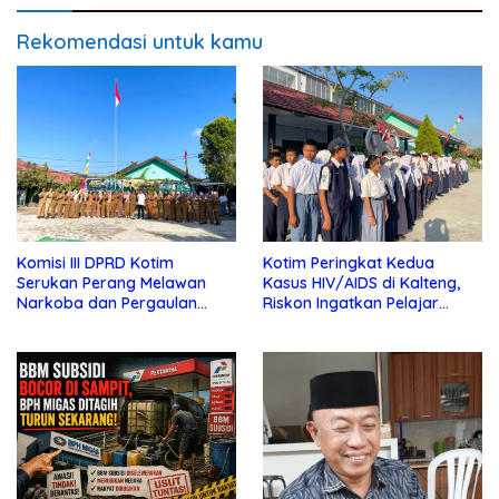
Rekomendasi untuk kamu
Komisi III DPRD Kotim
Kotim Peringkat Kedua
Serukan Perang Melawan
Kasus HIV/AIDS di Kalteng,
Narkoba dan Pergaulan
Riskon Ingatkan Pelajar
Bebas di Sekolah
Jauhi Pergaulan Bebas