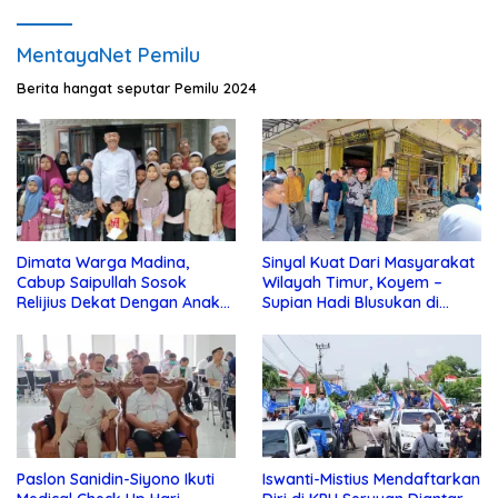
MentayaNet Pemilu
Berita hangat seputar Pemilu 2024
Dimata Warga Madina,
Sinyal Kuat Dari Masyarakat
Cabup Saipullah Sosok
Wilayah Timur, Koyem –
Relijius Dekat Dengan Anak
Supian Hadi Blusukan di
Yatim
Kotim
Paslon Sanidin-Siyono Ikuti
Iswanti-Mistius Mendaftarkan