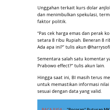
Unggahan terkait kurs dolar anjl
dan menimbulkan spekulasi, term
faktor politik.
“Pas cek harga emas dan perak kok
setara 8 ribu Rupiah. Beneran 8 r
Ada apa ini?” tulis akun @harrysof
Sementara salah satu komentar ya
Prabowo effect?” tulis akun lain.
Hingga saat ini, BI masih terus m
untuk memastikan informasi nilai
sesuai dengan data yang valid.
BACA JUGA :
"Bocoran" Putusan MK 