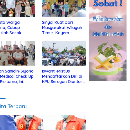
ata Warga
Sinyal Kuat Dari
ina, Cabup
Masyarakat Wilayah
ullah Sosok
Timur, Koyem –
jius Dekat Dengan
Supian Hadi Blusukan
 Yatim
di Kotim
on Sanidin-Siyono
Iswanti-Mistius
i Medical Check Up
Mendaftarkan Diri di
 Pertama, Ini
KPU Seruyan Diantar
an
Diiringi Ribuan
gecekannya
Pendukung
ita Terbaru