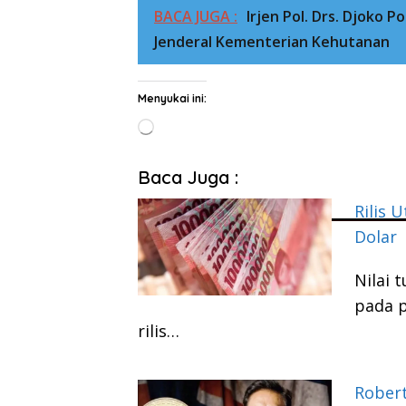
BACA JUGA :
Irjen Pol. Drs. Djoko 
Jenderal Kementerian Kehutanan
Menyukai ini:
Memuat...
Baca Juga :
Rilis 
Dolar
Nilai 
pada p
rilis…
Robert