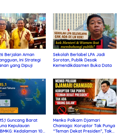
26 Berjalan Aman
Sekolah Berlabel LPA Jadi
ngguan, Ini Strategi
Sorotan, Publik Desak
nan yang Dipuji
Kemendikdasmen Buka Data
5,1 Guncang Barat
Menko Polkam Djamari
una Kepulauan
Chaniago: Koruptor Tak Punya
 BMKG: Kedalaman 10
“Teman Dekat Presiden”, Tak