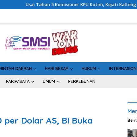
sioner KPU Kotim, Kejati Kalteng Sinyalkan Ada Tersangka Baru
RINTAH DAERAH
HARI BESAR
HUKUM
INTERNASION
PARIWISATA
UMUM
PERKEBUNAN
Men
 per Dolar AS, BI Buka
Beri