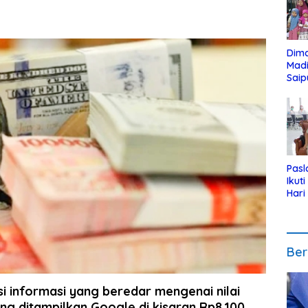
Dim
Mad
Saip
Reli
Anak
Pasl
Ikut
Hari
Urut
Pen
Ber
i informasi yang beredar mengenai nilai
ng ditampilkan Google di kisaran Rp8.100