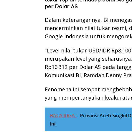
per Dolar AS.
Dalam keterangannya, BI menegas
mencerminkan nilai tukar resmi, 
Google Indonesia untuk mengoreks
“Level nilai tukar USD/IDR Rp8.1
merupakan level yang seharusnya.
Rp16.312 per Dolar AS pada tangga
Komunikasi BI, Ramdan Denny Prak
Fenomena ini sempat menghebohk
yang mempertanyakan keakuratan 
BACA JUGA :
Provinsi Aceh Singkil
Ini