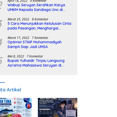
2
April 18, 2022
9 Komentar
Wabup Seruyan Serahkan Karya
UMKM Kepada Sandiaga Uno di
Istiqlal Halal Expo
3
Maret 25, 2022
8 Komentar
5 Cara Menunjukkan Ketulusan Cinta
pada Pasangan, Menghargai
Sepenuh Hati
4
Maret 17, 2022
7 Komentar
Optimis! STKIP Muhammadiyah
Sampit Siap Jadi UMSA
5
Mei 8, 2022
7 Komentar
Bupati Yulhaidir Tinjau Langsung
Asrama Mahasiswa Seruyan di
Banjarmasin
ita Artikel