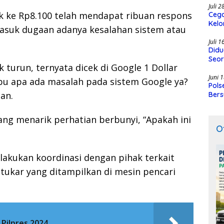
Juli 
ok ke Rp8.100 telah mendapat ribuan respons
Cega
Kelo
asuk dugaan adanya kesalahan sistem atau
SMK
Juli 
Didu
Seor
 turun, ternyata dicek di Google 1 Dollar
Juni 
ibu apa ada masalah pada sistem Google ya?
Pols
ian.
Bers
ng menarik perhatian berbunyi, “Apakah ini
O
elakukan koordinasi dengan pihak terkait
 tukar yang ditampilkan di mesin pencari
Pilpres 2024