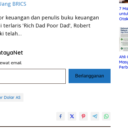
Uang BRICS
7 Ma
untu
or keuangan dan penulis buku keuangan
Otak
i terlaris 'Rich Dad Poor Dad', Robert
ki telah…
entayaNet
Ahli
Mas
ewat email.
Per
Maka
Berlangganan
Jag
er Dolar AS