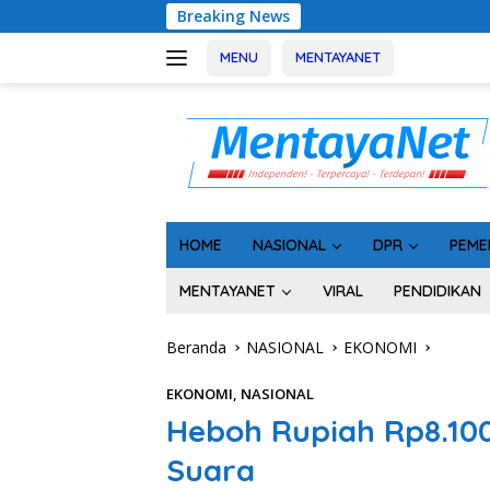
Langsung
Breaking News
Usai Tahan 5 Komi
ke
konten
MENU
MENTAYANET
HOME
NASIONAL
DPR
PEME
MENTAYANET
VIRAL
PENDIDIKAN
Beranda
NASIONAL
EKONOMI
EKONOMI
,
NASIONAL
Heboh Rupiah Rp8.100
Suara