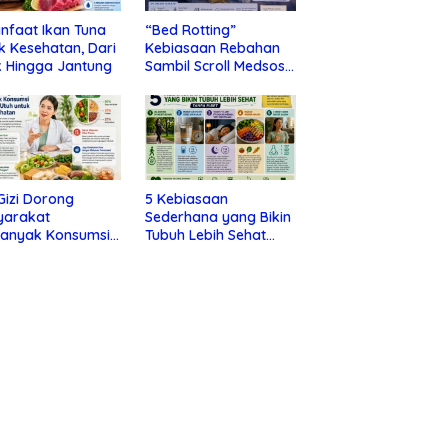
nfaat Ikan Tuna
“Bed Rotting”
k Kesehatan, Dari
Kebiasaan Rebahan
 Hingga Jantung
Sambil Scroll Medsos
yang Ternyata Tanda
Depresi
 Gizi Dorong
5 Kebiasaan
yarakat
Sederhana yang Bikin
banyak Konsumsi
Tubuh Lebih Sehat
nan Utuh untuk
Tanpa Ribet
a Kesehatan