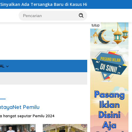
 di Kasus Hibah Rp40 Miliar
Geger! 5 Komisioner KPU Ko
tutup
AL
tayaNet Pemilu
ta hangat seputar Pemilu 2024