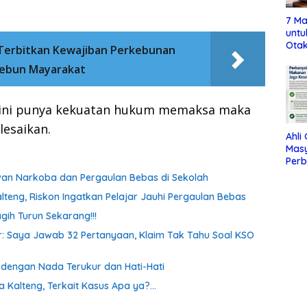
7 Ma
untu
Otak
Terbitkan Kewajiban Perkebunan
Kebun Mayarakat
i ini punya kekuatan hukum memaksa maka
lesaikan.
Ahli
Mas
Per
Maka
awan Narkoba dan Pergaulan Bebas di Sekolah
Jag
lteng, Riskon Ingatkan Pelajar Jauhi Pergaulan Bebas
gih Turun Sekarang!!!
oor: Saya Jawab 32 Pertanyaan, Klaim Tak Tahu Soal KSO
a dengan Nada Terukur dan Hati-Hati
a Kalteng, Terkait Kasus Apa ya?…