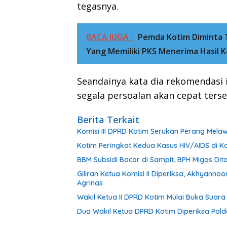
tegasnya.
BACA JUGA :
Pemda Kotim Diminta 
Yang Memiliki PKS Menerima Hasil 
Seandainya kata dia rekomendas
segala persoalan akan cepat terse
Berita Terkait
Komisi III DPRD Kotim Serukan Perang Mel
Kotim Peringkat Kedua Kasus HIV/AIDS di Ka
BBM Subsidi Bocor di Sampit, BPH Migas Dita
Giliran Ketua Komisi II Diperiksa, Akhyann
Agrinas
Wakil Ketua II DPRD Kotim Mulai Buka Suar
Dua Wakil Ketua DPRD Kotim Diperiksa Pold