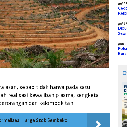
Juli 
Cega
Kelo
SMK
Juli 
Didu
Seor
Juni 
Pols
Bers
O
alasan, sebab tidak hanya pada satu
ah realisasi kewajiban plasma, sengketa
perorangan dan kelompok tani.
ormalisasi Harga Stok Sembako