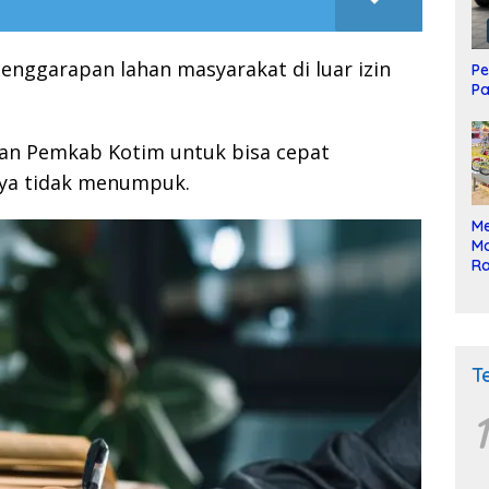
penggarapan lahan masyarakat di luar izin
Pe
Pa
an Pemkab Kotim untuk bisa cepat
aya tidak menumpuk.
Me
Mo
Ra
ke
T
1