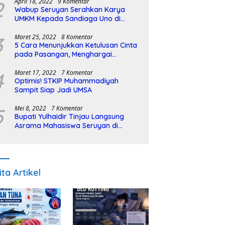
2
April 18, 2022
9 Komentar
Wabup Seruyan Serahkan Karya
UMKM Kepada Sandiaga Uno di
Istiqlal Halal Expo
3
Maret 25, 2022
8 Komentar
5 Cara Menunjukkan Ketulusan Cinta
pada Pasangan, Menghargai
Sepenuh Hati
4
Maret 17, 2022
7 Komentar
Optimis! STKIP Muhammadiyah
Sampit Siap Jadi UMSA
5
Mei 8, 2022
7 Komentar
Bupati Yulhaidir Tinjau Langsung
Asrama Mahasiswa Seruyan di
Banjarmasin
ita Artikel