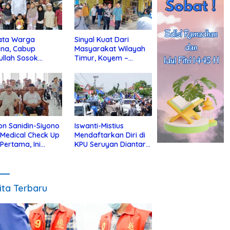
ata Warga
Sinyal Kuat Dari
ina, Cabup
Masyarakat Wilayah
ullah Sosok
Timur, Koyem –
jius Dekat Dengan
Supian Hadi Blusukan
 Yatim
di Kotim
on Sanidin-Siyono
Iswanti-Mistius
i Medical Check Up
Mendaftarkan Diri di
 Pertama, Ini
KPU Seruyan Diantar
an
Diiringi Ribuan
gecekannya
Pendukung
ita Terbaru