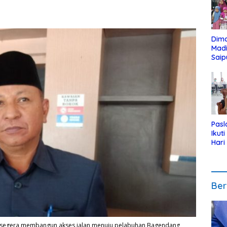
Dim
Mad
Saip
Reli
Anak
Pasl
Ikut
Hari
Urut
Pen
Ber
k segera membangun akses jalan menuju pelabuhan Bagendang