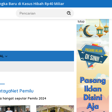
iliar
Geger! 5 Komisioner KPU Kotim Ditahan Kejati Kal
tutup
AL
tayaNet Pemilu
ta hangat seputar Pemilu 2024