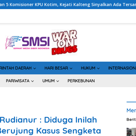
ti Kalteng Sinyalkan Ada Tersangka Baru di Kasus Hibah Rp40 M
RINTAH DAERAH
HARI BESAR
HUKUM
INTERNASION
PARIWISATA
UMUM
PERKEBUNAN
Men
udianur : Diduga Inilah
Beri
Berujung Kasus Sengketa