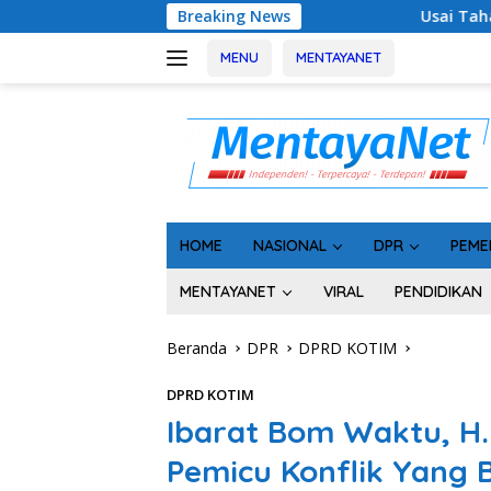
Langsung
Usai Tahan 5 Komisioner KPU Kotim, Keja
Breaking News
ke
konten
MENU
MENTAYANET
HOME
NASIONAL
DPR
PEME
MENTAYANET
VIRAL
PENDIDIKAN
Beranda
DPR
DPRD KOTIM
DPRD KOTIM
Ibarat Bom Waktu, H.R
Pemicu Konflik Yang 