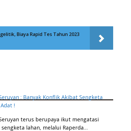
litik, Biaya Rapid Tes Tahun 2023
eruyan : Banyak Konflik Akibat Sengketa
Adat !
eruyan terus berupaya ikut mengatasi
n sengketa lahan, melalui Raperda…