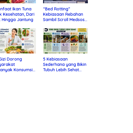
nfaat Ikan Tuna
“Bed Rotting”
k Kesehatan, Dari
Kebiasaan Rebahan
 Hingga Jantung
Sambil Scroll Medsos
yang Ternyata Tanda
Depresi
 Gizi Dorong
5 Kebiasaan
yarakat
Sederhana yang Bikin
banyak Konsumsi
Tubuh Lebih Sehat
nan Utuh untuk
Tanpa Ribet
a Kesehatan