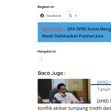
Bagikan ini:
Facebook
X
BACA JUGA :
DPA DPRD Kotim Mengge
Masih Dialokasikan Puluhan Juta
Menyukai ini:
Memuat...
Baca Juga :
DPRD S
Tanah 
DPRD S
konflik akibat tumpang tindih da