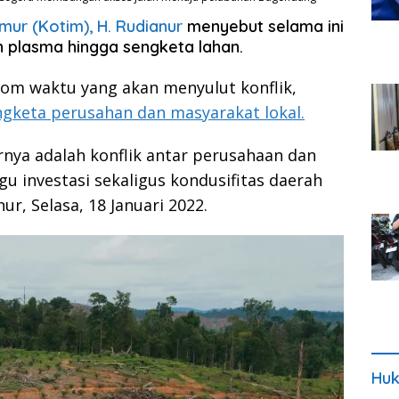
ur (Kotim), H. Rudianur
menyebut selama ini
an plasma hingga sengketa lahan.
 bom waktu yang akan menyulut konflik,
ngketa perusahan dan masyarakat lokal.
rnya adalah konflik antar perusahaan dan
u investasi sekaligus kondusifitas daerah
ur, Selasa, 18 Januari 2022.
Huk