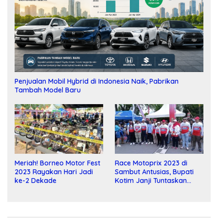
Penjualan Mobil Hybrid di Indonesia Naik, Pabrikan
Tambah Model Baru
Meriah! Borneo Motor Fest
Race Motoprix 2023 di
2023 Rayakan Hari Jadi
Sambut Antusias, Bupati
ke-2 Dekade
Kotim Janji Tuntaskan
Pembangunan Sirkuit