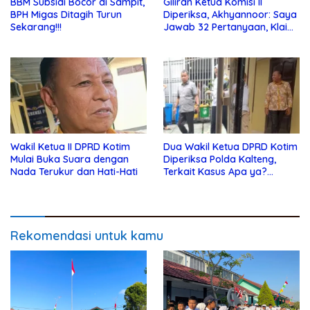
BBM Subsidi Bocor di Sampit,
Giliran Ketua Komisi II
BPH Migas Ditagih Turun
Diperiksa, Akhyannoor: Saya
Sekarang!!!
Jawab 32 Pertanyaan, Klaim
Tak Tahu Soal KSO Agrinas
Wakil Ketua II DPRD Kotim
Dua Wakil Ketua DPRD Kotim
Mulai Buka Suara dengan
Diperiksa Polda Kalteng,
Nada Terukur dan Hati-Hati
Terkait Kasus Apa ya?…
Rekomendasi untuk kamu