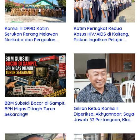
Komisi III DPRD Kotim
Kotim Peringkat Kedua
Serukan Perang Melawan
Kasus HIV/AIDS di Kalteng,
Narkoba dan Pergaulan
Riskon Ingatkan Pelajar
Bebas di Sekolah
Jauhi Pergaulan Bebas
BBM Subsidi Bocor di Sampit,
Giliran Ketua Komisi II
BPH Migas Ditagih Turun
Diperiksa, Akhyannoor: Saya
Sekarang!!!
Jawab 32 Pertanyaan, Klaim
Tak Tahu Soal KSO Agrinas