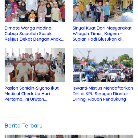
Dimata Warga Madina,
Sinyal Kuat Dari Masyarakat
Cabup Saipullah Sosok
Wilayah Timur, Koyem –
Relijius Dekat Dengan Anak
Supian Hadi Blusukan di
Yatim
Kotim
Paslon Sanidin-Siyono Ikuti
Iswanti-Mistius Mendaftarkan
Medical Check Up Hari
Diri di KPU Seruyan Diantar
Pertama, Ini Urutan
Diiringi Ribuan Pendukung
Pengecekannya
Berita Terbaru