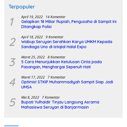
Terpopuler
1
April 19, 2022
14 Komentar
Gelapkan 18 Miliar Rupiah, Pengusaha di Sampit Ini
Ditangkap Polisi
2
April 18, 2022
9 Komentar
Wabup Seruyan Serahkan Karya UMKM Kepada
Sandiaga Uno di Istiqlal Halal Expo
3
Maret 25, 2022
8 Komentar
5 Cara Menunjukkan Ketulusan Cinta pada
Pasangan, Menghargai Sepenuh Hati
4
Maret 17, 2022
7 Komentar
Optimis! STKIP Muhammadiyah Sampit Siap Jadi
UMSA
5
Mei 8, 2022
7 Komentar
Bupati Yulhaidir Tinjau Langsung Asrama
Mahasiswa Seruyan di Banjarmasin