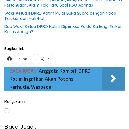
Giliran Ketua Komisi II Diperiksa, Akhyannoor: Saya Jawab 32
Pertanyaan, Klaim Tak Tahu Soal KSO Agrinas
Wakil Ketua II DPRD Kotim Mulai Buka Suara dengan Nada
Terukur dan Hati-Hati
Dua Wakil Ketua DPRD Kotim Diperiksa Polda Kalteng, Terkait
Kasus Apa ya?…
Bagikan ini:
Facebook
X
BACA JUGA :
Anggota Komisi II DPRD
Kotim Ingatkan Akan Potensi
Karhutla, Waspada !
Menyukai ini:
Memuat...
Baca Juga :