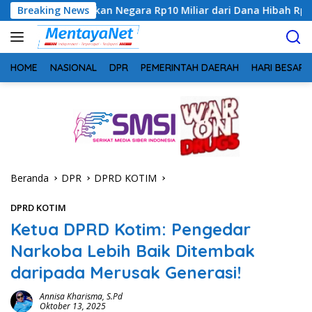
Langsung
gikan Negara Rp10 Miliar dari Dana Hibah Rp40 Miliar
Breaking News
G
ke
konten
HOME
NASIONAL
DPR
PEMERINTAH DAERAH
HARI BESAR
Beranda
DPR
DPRD KOTIM
DPRD KOTIM
Ketua DPRD Kotim: Pengedar
Narkoba Lebih Baik Ditembak
daripada Merusak Generasi!
Annisa Kharisma, S.Pd
Oktober 13, 2025