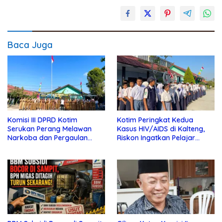
Baca Juga
Komisi III DPRD Kotim
Kotim Peringkat Kedua
Serukan Perang Melawan
Kasus HIV/AIDS di Kalteng,
Narkoba dan Pergaulan
Riskon Ingatkan Pelajar
Bebas di Sekolah
Jauhi Pergaulan Bebas