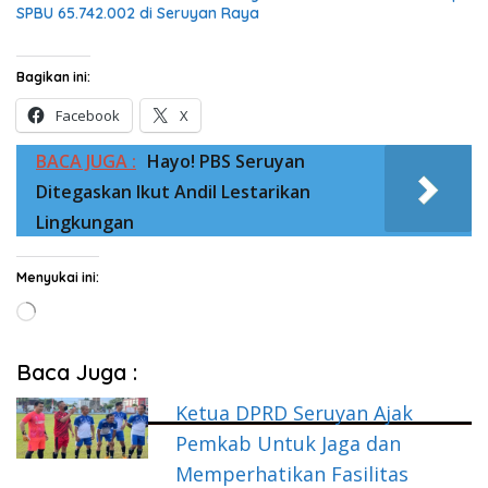
SPBU 65.742.002 di Seruyan Raya
Bagikan ini:
Facebook
X
BACA JUGA :
Hayo! PBS Seruyan
Ditegaskan Ikut Andil Lestarikan
Lingkungan
Menyukai ini:
Memuat...
Baca Juga :
Ketua DPRD Seruyan Ajak
Pemkab Untuk Jaga dan
Memperhatikan Fasilitas