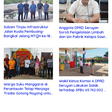
Subani Tinjau Infrastruktur
Anggota DPRD Seruyan
Jalan Kuala Pembuang-
Soroti Pengelolaan Limbah
Bangkal Jelang MTQH ke-18
dan Izin Pabrik Kelapa Sawit
Seruyan
PT Jaya Oleo Sejahtera
Wakil Ketua Komisi A DPRD
Warga Suku Manggarai di
Seruyan Lakukan Sidak
Perantauan Tetap Menjaga
terhadap SPBU 65.742.002 di
Tradisi Gotong Royong untuk
Seruyan Raya
Biaya Pendidikan