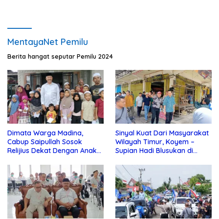
MentayaNet Pemilu
Berita hangat seputar Pemilu 2024
Dimata Warga Madina,
Sinyal Kuat Dari Masyarakat
Cabup Saipullah Sosok
Wilayah Timur, Koyem –
Relijius Dekat Dengan Anak
Supian Hadi Blusukan di
Yatim
Kotim