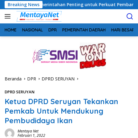
Langsung
Pemerintahan Penting untuk Perkuat Pembangunan Desa
Breaking News
ke
konten
HOME
NASIONAL
DPR
PEMERINTAH DAERAH
HARI BESAR
Beranda
DPR
DPRD SERUYAN
DPRD SERUYAN
Ketua DPRD Seruyan Tekankan
Pemkab Untuk Mendukung
Pembudidaya Ikan
Mentaya Net
Februari 1, 2022