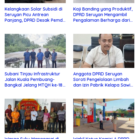
Kelangkaan Solar Subsidi di
Kaji Banding yang Produktif,
Seruyan Picu Antrean
DPRD Seruyan Mengambil
Panjang, DPRD Desak Pemda
Pengalaman Berharga dari
Turun Tangan
Lamandau
Subani Tinjau Infrastruktur
Anggota DPRD Seruyan
Jalan Kuala Pembuang-
Soroti Pengelolaan Limbah
Bangkal Jelang MTQH ke-18
dan Izin Pabrik Kelapa Sawit
Seruyan
PT Jaya Oleo Sejahtera
Warga Suku Manggarai di
Wakil Ketua Komisi A DPRD