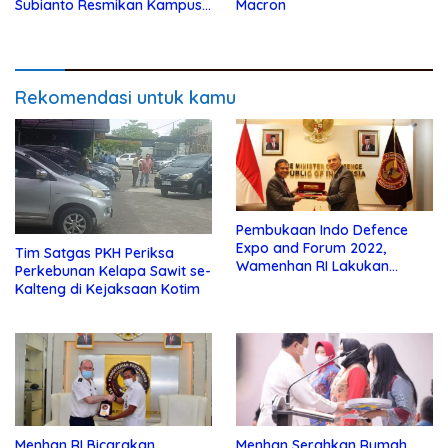
Subianto Resmikan Kampus
Macron
Poltekhan di Belu NTT
Rekomendasi untuk kamu
Pembukaan Indo Defence
Expo and Forum 2022,
Tim Satgas PKH Periksa
Wamenhan RI Lakukan
Perkebunan Kelapa Sawit se-
Courtesy Call Dengan Korea
Kalteng di Kejaksaan Kotim
Selatan, Timor Leste dan
Kolombia
Menhan RI Bicarakan
Menhan Serahkan Rumah