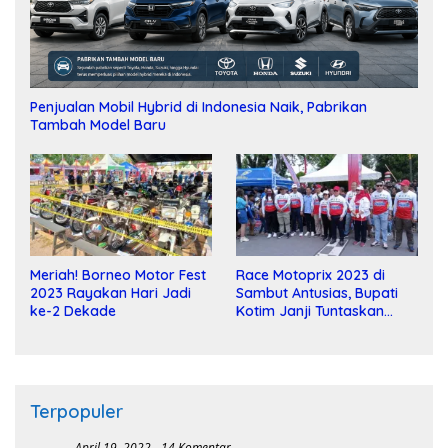
Penjualan Mobil Hybrid di Indonesia Naik, Pabrikan
Tambah Model Baru
Meriah! Borneo Motor Fest
Race Motoprix 2023 di
2023 Rayakan Hari Jadi
Sambut Antusias, Bupati
ke-2 Dekade
Kotim Janji Tuntaskan
Pembangunan Sirkuit
Terpopuler
April 19, 2022
14 Komentar