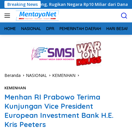
Langsung
eng, Rugikan Negara Rp10 Miliar dari Dana Hibah Rp40 Miliar
Breaking News
ke
konten
HOME
NASIONAL
DPR
PEMERINTAH DAERAH
HARI BESAR
Beranda
NASIONAL
KEMENHAN
KEMENHAN
Menhan RI Prabowo Terima
Kunjungan Vice President
European Investment Bank H.E.
Kris Peeters