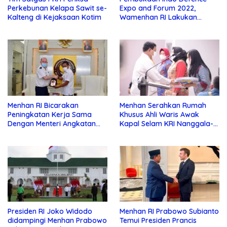
Perkebunan Kelapa Sawit se-
Expo and Forum 2022,
Kalteng di Kejaksaan Kotim
Wamenhan RI Lakukan
Courtesy Call Dengan Korea
Selatan, Timor Leste dan
Kolombia
Menhan RI Bicarakan
Menhan Serahkan Rumah
Peningkatan Kerja Sama
Khusus Ahli Waris Awak
Dengan Menteri Angkatan
Kapal Selam KRI Nanggala-
Bersenjata Perancis
402
Presiden RI Joko Widodo
Menhan RI Prabowo Subianto
didampingi Menhan Prabowo
Temui Presiden Prancis