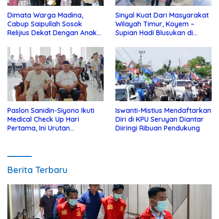
Dimata Warga Madina,
Sinyal Kuat Dari Masyarakat
Cabup Saipullah Sosok
Wilayah Timur, Koyem –
Relijius Dekat Dengan Anak
Supian Hadi Blusukan di
Yatim
Kotim
Paslon Sanidin-Siyono Ikuti
Iswanti-Mistius Mendaftarkan
Medical Check Up Hari
Diri di KPU Seruyan Diantar
Pertama, Ini Urutan
Diiringi Ribuan Pendukung
Pengecekannya
Berita Terbaru